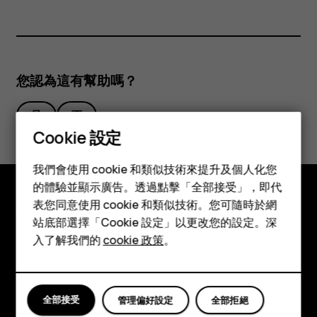
不
同
鈴
您認為這有幫助嗎？
聲？
是
否
Cookie 設定
智慧型手機
我們會使用 cookie 和類似技術來提升及個人化您
功能型手機
的體驗並顯示廣告。透過點擊「全部接受」，即代
表您同意使用 cookie 和類似技術。您可隨時於網
配件
探索
站底部選擇「Cookie 設定」以更改您的設定。深
平板電腦
入了解我們的
cookie 政策
。
關於
Planet and people
全部接受
管理偏好設定
全部拒絕
支援