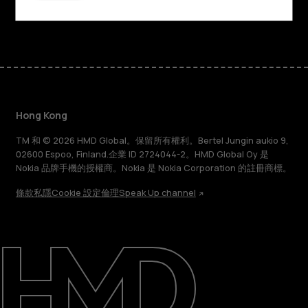
Facebook
Instagram
Tiktok
Youtube
Linkedin
Discord
Hong Kong
TM 和 © 2026 HMD Global。保留所有權利。Bertel Jungin aukio 9,
02600 Espoo, Finland.企業 ID 2724044-2。HMD Global Oy 是
Nokia 品牌手機的授權商。Nokia 是 Nokia Corporation 的註冊商標。
條款
私隱
Cookie 設定
倫理
Speak Up channel