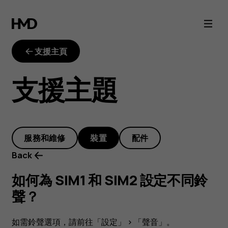
如
何
支援主頁
為
支援主題
SIM1
和
服務和維修
裝置
配件
SIM2
Back
設
如何為 SIM1 和 SIM2 設定不同鈴
聲？
定
如需鈴聲選項，請前往
「設定」
>
「聲音」
。