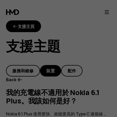
我
的
支援主頁
充
支援主題
電
線
服務和維修
裝置
配件
不
Back
適
我的充電線不適用於 Nokia 6.1
Plus。我該如何是好？
用
Nokia 6.1 Plus 使用更快、效能更高的 Type C 連接線，