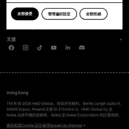
是
探索
好？
全部接受
管理偏好設定
全部拒絕
關於
Planet and people
支援
Facebook
Instagram
Tiktok
Youtube
Linkedin
Discord
Hong Kong
TM 和 © 2026 HMD Global。保留所有權利。Bertel Jungin aukio 9,
02600 Espoo, Finland.企業 ID 2724044-2。HMD Global Oy 是
Nokia 品牌手機的授權商。Nokia 是 Nokia Corporation 的註冊商標。
條款
私隱
Cookie 設定
倫理
Speak Up channel