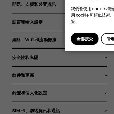
滿
問題、支援和裝置資訊
我們會使用 cooki
用 cookie 和類似
就
策
。
語言和輸入設定
全部接受
管
網絡、Wifi 和流動數據
停
安全性和私隱
止
軟件和更新
鈴聲和個人化設定
SIM 卡、聯絡資訊和通話