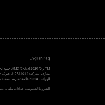
الهواتف الذكية
الهواتف المميز
HMD Terra M
HMD DUB
English
Iraq
HMD Watch
للهواتف. Nokia علامة تجارية مسجلة باسم شركة Nokia Corporation.
للأعمال
الشروط
الخصوصية
إعدادات ملفات تعر