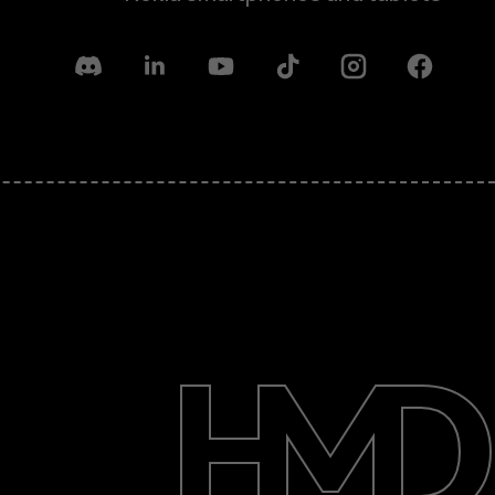
Discord
Linkedin
Youtube
Tiktok
Instagram
Facebook
حول
الدعم
English
Iraq