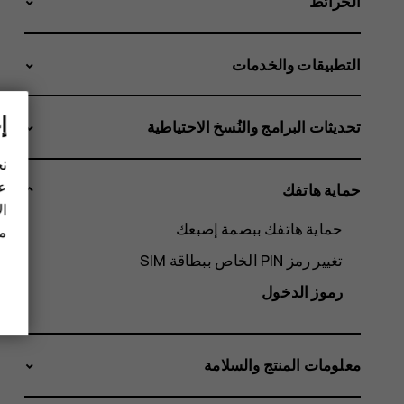
الخرائط
التطبيقات والخدمات
إ
تحديثات البرامج والنُسخ الاحتياطية
نح
عل
حماية هاتفك
ال
حماية هاتفك ببصمة إصبعك
مز
تغيير رمز PIN الخاص ببطاقة SIM‬
رموز الدخول
معلومات المنتج والسلامة