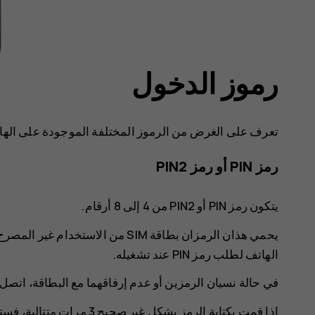
رموز الدخول
تعرف على الغرض من الرموز المختلفة الموجودة على الها
رمز PIN أو رمز PIN2
يتكون رمز PIN أو PIN2 من 4 إلى 8 أرقام.
يحمي هذان الرمزان بطاقة SIM من ال
الهاتف لطلب رمز PIN عند تشغيله.
في حالة نسيان الرمزين أو عدم إرفاقهما مع البطاقة، اتصل
إذا قمت بكتابة الرمز بشكل غير صحيح 3 مرات متتالية، فستحتاج إلى إلغاء حظر الرمز باستخدام الرمز PUK أو PUK2.