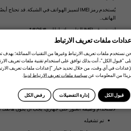
يُستخدم رمز IMEI لتمييز الهواتف في الشبكة. قد 
الهاتف.‬.
لعرض رقم IMEI الخاص بك، اطلب
‪*#06#‬
.
عدادات ملفات تعريف الارتباط
الخلفي قابلاً للإزالة، فيمكنك إيجاد رمز IMEI تحت الغطاء.
ن نستخدم ملفات تعريف الارتباط وغيرها من التقنيات المماثلة؛ بهدف
ى "قبول الكل"، أنت بذلك توافق على استخدام تقنية ملفات تعريف الارتبا
يمكن رؤية رمز IMEI أيضًا على علبة البيع الأصلية.
إعدادات في أي وقت، من خلال تحديد خيار "إعدادات ملفات تعريف الار
يدًا من المعلومات عن
سياسة ملفات تعريف الارتباط لدينا
.
تحديد موقع الهاتف أو قفله
إذا فقدت هاتفك، فقد تتمكن من العثور عليه أو قفله أو مح
قبول الكل
إدارة التفضيلات
رفض الكل
Google. يتم تشغيل وظيفة العثور على جهازي بشكل افتراضي للهواتف المرتبطة بحساب Google.
لاستخدام وظيفة العثور على جهازي، يجب أن يكون هاتفك ا
تم تشغيله