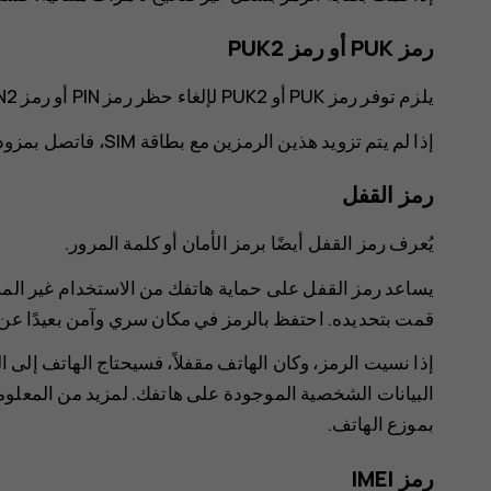
رمز PUK أو رمز PUK2
يلزم توفر رمز PUK أو PUK2 لإلغاء حظر رمز ‪PIN‬ أو رمز PIN2.
إذا لم يتم تزويد هذين الرمزين مع بطاقة ‪SIM‬، فاتصل بمزود خدمة الشبكة الخاص بك.
رمز القفل
يُعرف رمز القفل أيضًا برمز الأمان أو كلمة المرور.
يساعد رمز القفل على حماية هاتفك من الاستخدام غير الم
قمت بتحديده. احتفظ بالرمز في مكان سري وآمن بعيدًا عن 
إذا نسيت الرمز، وكان الهاتف مقفلاً، فسيحتاج الهاتف إلى 
البيانات الشخصية الموجودة على هاتفك. لمزيد من المعلو
بموزع الهاتف.
رمز IMEI