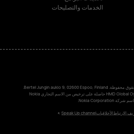
الخدمات والتصليحات
ة
TM و © 2026 HMD Global. جميع الحقوق محفوظة. Bertel Jungin aukio 9, 02600 Espoo, Finland.
مُعرِّف الشركة: 2724044-2. شركة HMD Global Oy حاصلة على ترخيص من الاسم التجاري Nokia
يف الارتباط
الأخلاقيات
Speak Up channel