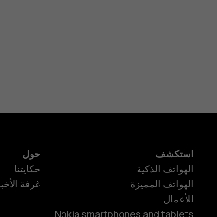
استكشف
حول
الهواتف الذكية
حكايتنا
الهواتف المميزة
غرفة الأخبا
للأعمال
Nokia smartphones and tablets