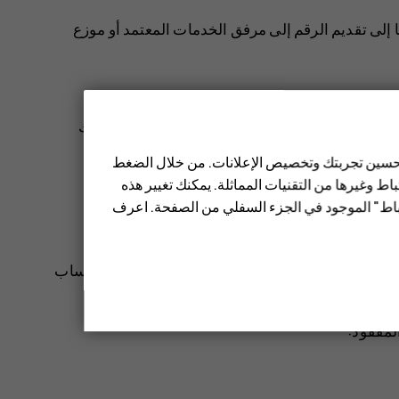
تحتاج أيضًا إلى تقديم الرقم إلى مرفق الخدمات المعتمد أو موزع
تتم أيضًا طباعة رمز IMEI الخاص بهاتفك إما على الهاتف أو على علبة SIM وفقًا لطراز هاتفك. إذا كان غطاء هاتفك
 تحسين تجربتك وتخصيص الإعلانات. من خلال الضغط
ط وغيرها من التقنيات المماثلة. يمكنك تغيير هذه
تباط" الموجود في الجزء السفلي من الصفحة. اعرف
و البيانات منه عن بعد إذا قمت بتسجيل الدخول إلى حساب
لمفقود: