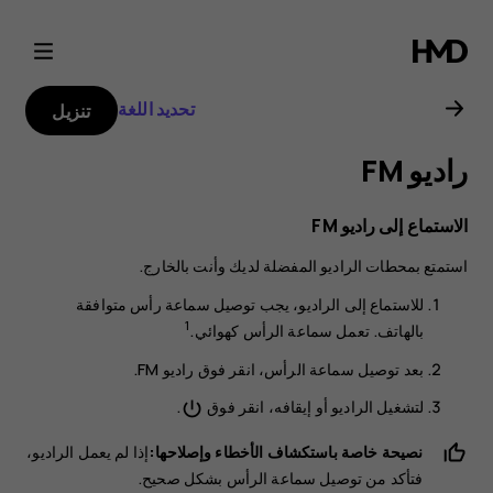
دليل
مستخدم
تحديد اللغة
تنزيل
هاتف
راديو FM
Nokia
الاستماع إلى راديو ‪FM‬
8.1
استمتع بمحطات الراديو المفضلة لديك وأنت بالخارج.
للاستماع إلى الراديو، يجب توصيل سماعة رأس متوافقة
1
بالهاتف. تعمل سماعة الرأس كهوائي.
بعد توصيل سماعة الرأس، انقر فوق
راديو FM
.
لتشغيل الراديو أو إيقافه، انقر فوق
.
power_settings_new
نصيحة خاصة باستكشاف الأخطاء وإصلاحها:
إذا لم يعمل الراديو،
فتأكد من توصيل سماعة الرأس بشكل صحيح.