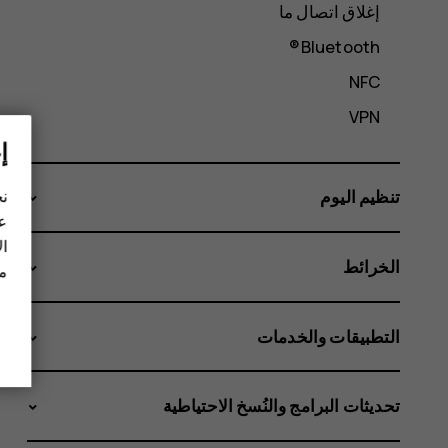
إغلاق اتصال ما
Bluetooth®
NFC
VPN
إ
نح
تنظيم اليوم
عل
ال
الخرائط
مز
التطبيقات والخدمات
تحديثات البرامج والنُسخ الاحتياطية