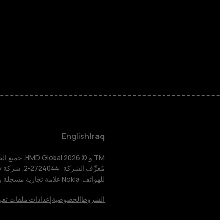
الهواتف الذكية
الهواتف المميز
HMD Terra M
HMD DUB
English
Iraq
HMD Watch
للهواتف. Nokia علامة تجارية مسجلة باسم شركة Nokia Corporation.
للأعمال
الشروط
الخصوصية
إعدادات ملفات تعر