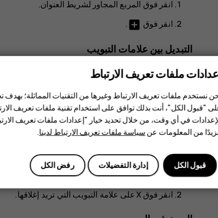
انقر فوق المربع المجاور لشريط العنوان.
add_box
انقر فوق
.
التبديل بين علامات التبويب
في Chrome،
عدادات ملفات تعريف الارتباط
انقر فوق المربع المجاور لشريط العنوان.
ن نستخدم ملفات تعريف الارتباط وغيرها من التقنيات المماثلة؛ بهدف
ى "قبول الكل"، أنت بذلك توافق على استخدام تقنية ملفات تعريف الارتبا
انقر فوق علامة التبويب التي تريدها.
إعدادات في أي وقت، من خلال تحديد خيار "إعدادات ملفات تعريف الار
يدًا من المعلومات عن
سياسة ملفات تعريف الارتباط لدينا
.
إغلاق علامة تبويب
في Chrome،
قبول الكل
إدارة التفضيلات
رفض الكل
انقر فوق المربع المجاور لشريط العنوان.
انقر فوق
X
على علامة التبويب التي تريد إغلاقها.