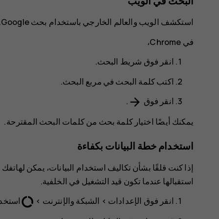
البحث في الويب
استكشف الويب والعالم الخارجي باستخدام بحث Google. يمكنك استخدام لوحة المفاتيح لكتابة كلمات البحث.
في Chrome،
انقر فوق شريط البحث.
اكتب كلمة البحث في مربع البحث.
arrow_forward
انقر فوق
.
يمكنك أيضًا اختيار كلمة بحث من كلمات البحث المقترحة.
استخدام خطة البيانات بكفاءة
إذا كنت قلقًا بشأن تكاليف استخدام البيانات، يمكن لهاتفك
استقبالها عندما تكون قيد التشغيل في الخلفية.
data_usage
انقر فوق
الإعدادات
>
‬‏‫الشبكة والإنترنت‬‏‫
>
‬‏‫است‬‫