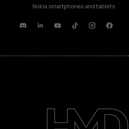
Nokia smartphones and tablets
Discord
Linkedin
Youtube
Tiktok
Instagram
Facebook
حول
الدعم
English
Iraq