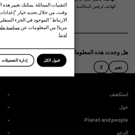
HMD Terra M
التقنيات المماثلة. يمكنك تغيير هذه 
الهاتف لرفض المكالمة
، وقم بتغييرها إلى تشغيل.
HMD DUB
وقت، من خلال تحديد خيار "إعدادا
الارتباط" الموجود في الجزء السفل
HMD Watch
مزيدًا من المعلومات عن
سياسة ملفا
لدينا
.
للأعمال
هل وجدت هذه المعلومات مفيدة؟
قبول الكل
إدارة التفضيلات
نعم
لا
استكشف
حول
Planet and people
الدعم