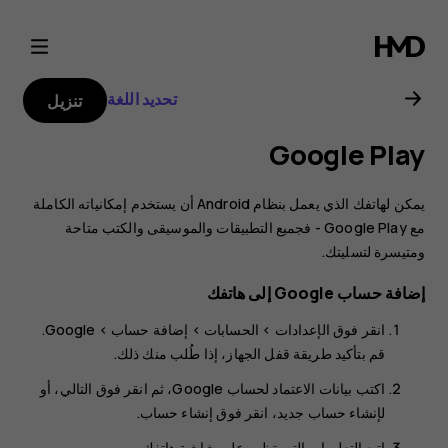
دليل
مستخدم
تحديد اللغة
تنزيل
هاتف
Google Play
Nokia
يمكن لهاتفك الذي يعمل بنظام Android أن يستخدم إمكانياته الكاملة
8.1
مع Google Play - فجميع التطبيقات والموسيقى والكتب متاحة
ومتيسرة لتسليتك.
إضافة حساب Google إلى هاتفك
انقر فوق
الإعدادات
>
الحسابات
>
إضافة حساب
> ‎
Google
.
قم بتأكيد طريقة قفل الجهاز، إذا طُلب منك ذلك.
اكتب بيانات الاعتماد لحساب Google، ثم انقر فوق
التالي
، أو
لإنشاء حساب جديد، انقر فوق
إنشاء حساب
.
اتبع التعليمات التي تظهر على شاشة هاتفك.