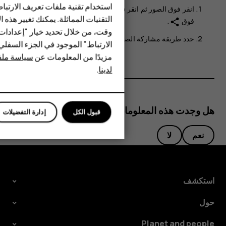
استخدام تقنية ملفات تعريف الارتبا
HMD Terra M
انقر فوق
الصور
ثم انقر فوق الصورة التي تريد مشاركتها ثم انقر
التقنيات المماثلة. يمكنك تغيير هذه 
فوق
.
share
HMD DUB
وقت، من خلال تحديد خيار "إعدادا
حدد طريقة مشاركة الصورة أو مقطع الفيديو.
الارتباط" الموجود في الجزء السفل
HMD Watch
مزيدًا من المعلومات عن
سياسة ملفا
لدينا
.
للأعمال
هل وجدت هذه المعلومات مفيدة؟
قبول الكل
إدارة التفضيلات
نعم
لا
استكشف
حول
Planet and people