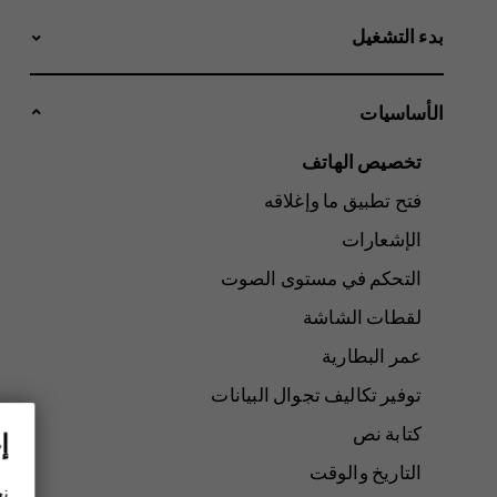
بدء التشغيل
الأساسيات
تخصيص الهاتف
فتح تطبيق ما وإغلاقه
الإشعارات
التحكم في مستوى الصوت
لقطات الشاشة
عمر البطارية
توفير تكاليف تجوال البيانات
كتابة نص
إ
التاريخ والوقت
نح