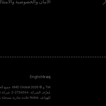
ر
الأمان والخصوصية والامتثا
الهواتف الذكية
الهواتف المميز
HMD Terra M
HMD DUB
English
Iraq
HMD Watch
للهواتف. Nokia علامة تجارية مسجلة باسم شركة Nokia Corporation.