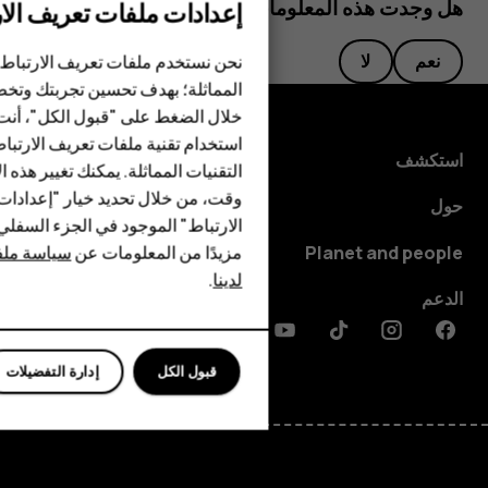
هل وجدت هذه المعلومات مفيدة؟
إعدادات ملفات تعريف الار
الهواتف الذكية
نحن نستخدم ملفات تعريف الارتباط 
نعم
لا
المماثلة؛ بهدف تحسين تجربتك وتخص
الهواتف المميزة
خلال الضغط على "قبول الكل"، أنت
استخدام تقنية ملفات تعريف الارتبا
HMD Terra M
استكشف
التقنيات المماثلة. يمكنك تغيير هذه 
HMD DUB
وقت، من خلال تحديد خيار "إعدادا
حول
الارتباط" الموجود في الجزء السفل
HMD Watch
مزيدًا من المعلومات عن
سياسة ملفا
Planet and people
لدينا
.
للأعمال
الدعم
Discord
Linkedin
Youtube
Tiktok
Instagram
Facebook
قبول الكل
إدارة التفضيلات