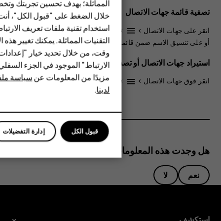
المماثلة؛ بهدف تحسين تجربتك وتخص
الهواتف المميزة
تصفية قائمة جهات الاتصال
خلال الضغط على "قبول الكل"، أنت
استخدام تقنية ملفات تعريف الارتبا
HMD Terra M
انقر على
جهات الاتصال
>
>
الإعدادات
، أو انقر على
فرز حسب
settings
menu
التقنيات المماثلة. يمكنك تغيير هذه 
أو على
تنسيق الاسم
ضمن قائمة جهات الاتصال.
HMD DUB
وقت، من خلال تحديد خيار "إعدادا
استيراد جهات الاتصال أو تصديرها
الارتباط" الموجود في الجزء السفل
HMD Watch
مزيدًا من المعلومات عن
سياسة ملفا
انقر فوق
جهات الاتصال
>
>
الإعدادات
>
استيراد/تصدير
.
settings
menu
لدينا
.
للأعمال
قبول الكل
إدارة التفضيلات
هل وجدت هذه المعلومات مفيدة؟
نعم
لا
استكشف