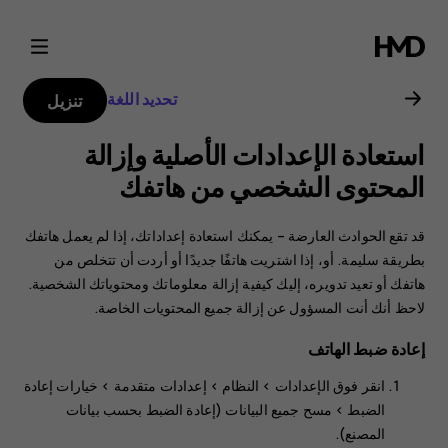
دليل
مستخدم
تحديد اللغة
تنزيل
هاتف
استعادة الإعدادات الأصلية وإزالة
Nokia
المحتوى الشخصي من هاتفك
8.1
قد تقع الحوادث العارضة – يمكنك استعادة إعداداتك، إذا لم يعمل هاتفك
بطريقة سليمة. أو، إذا اشتريت هاتفًا جديدًا أو أردت أن تتخلص من
هاتفك أو تعيد تدويره، إليك كيفية إزالة معلوماتك ومحتوياتك الشخصية.
لاحظ أنك أنت المسؤول عن إزالة جميع المحتويات الخاصة.
إعادة ضبط الهاتف
انقر فوق
الإعدادات‏‎
>
النظام‏‎
>
إعدادات متقدمة
>
خيارات إعادة
الضبط
>
مسح جميع البيانات (إعادة الضبط بحسب بيانات
المصنع)
.