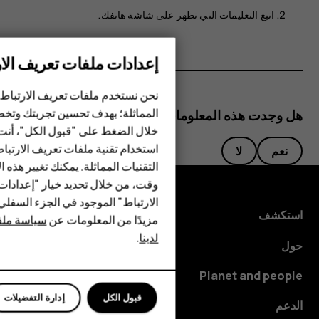
اتبع التعليمات التي تظهر على شاشة هاتفك.
إعدادات ملفات تعريف الار
الهواتف الذكية
نحن نستخدم ملفات تعريف الارتباط 
المماثلة؛ بهدف تحسين تجربتك وتخص
هل وجدت هذه المعلومات مفيدة؟
الهواتف المميزة
خلال الضغط على "قبول الكل"، أنت
استخدام تقنية ملفات تعريف الارتبا
HMD Terra M
نعم
لا
التقنيات المماثلة. يمكنك تغيير هذه 
HMD DUB
وقت، من خلال تحديد خيار "إعدادا
الارتباط" الموجود في الجزء السفل
HMD Watch
استكشف
مزيدًا من المعلومات عن
سياسة ملفا
لدينا
.
للأعمال
حول
Planet and people
قبول الكل
إدارة التفضيلات
الدعم