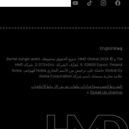
Discord
Linkedin
Youtube
Tiktok
Instagram
Facebook
English
Iraq
TM و © 2026 HMD Global. جميع الحقوق محفوظة. Bertel Jungin aukio
9, 02600 Espoo, Finland. مُعرِّف الشركة: 2724044-2. شركة HMD
Global Oy حاصلة على ترخيص من الاسم التجاري Nokia للهواتف. Nokia
علامة تجارية مسجلة باسم شركة Nokia Corporation.
الشروط
الخصوصية
إعدادات ملفات تعريف الارتباط
الأخلاقيات
Speak Up channel
حول