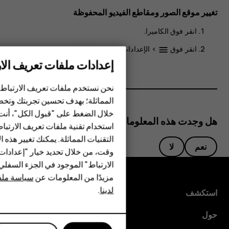
تغيير موقع الصور ومقاطع الفيديو المحفوظة
انقر فوق
الكاميرا
.
انقر فوق
>
الإعدادات
>
تخزين البيانات
.
menu
إعدادات ملفات تعريف الار
الهواتف الذكية
نحن نستخدم ملفات تعريف الارتباط 
المماثلة؛ بهدف تحسين تجربتك وتخص
الهواتف المميزة
خلال الضغط على "قبول الكل"، أنت
هل وجدت هذه المعلومات مفيدة؟
استخدام تقنية ملفات تعريف الارتبا
HMD Terra M
التقنيات المماثلة. يمكنك تغيير هذه 
نعم
لا
HMD DUB
وقت، من خلال تحديد خيار "إعدادا
الارتباط" الموجود في الجزء السفل
HMD Watch
مزيدًا من المعلومات عن
سياسة ملفا
لدينا
.
للأعمال
استكشف
حول