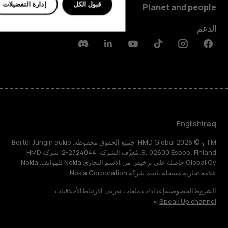
قبول الكل
إدارة التفضيلات
Planet and people
الدعم
Discord
Linkedin
Youtube
Tiktok
Instagram
Facebook
English
Iraq
TM و © 2026 HMD Global. جميع الحقوق محفوظة. Bertel Jungin aukio
9, 02600 Espoo, Finland. مُعرِّف الشركة: 2724044-2. شركة HMD
Global Oy حاصلة على ترخيص من الاسم التجاري Nokia للهواتف. Nokia
علامة تجارية مسجلة باسم شركة Nokia Corporation.
الشروط
الخصوصية
إعدادات ملفات تعريف الارتباط
الأخلاقيات
Speak Up channel