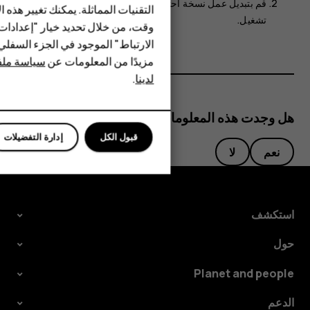
HMD Terra M
قم بتبديل
عمل نسخة احتياطية على Google Drive
إلى
التقنيات المماثلة. يمكنك تغيير هذه 
تشغيل
.
HMD DUB
وقت، من خلال تحديد خيار "إعدادا
الارتباط" الموجود في الجزء السفل
HMD Watch
مزيدًا من المعلومات عن
سياسة ملفا
لدينا
.
للأعمال
هل وجدت هذه المعلومات مفيدة؟
قبول الكل
إدارة التفضيلات
نعم
لا
استكشف
حول
Planet and people
الدعم