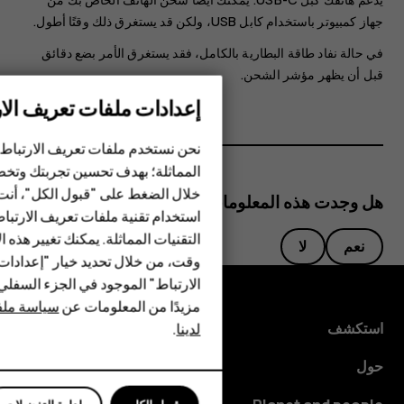
جهاز كمبيوتر باستخدام كابل ‪USB‬، ولكن قد يستغرق ذلك وقتًا أطول.
في حالة نفاد طاقة البطارية بالكامل، فقد يستغرق الأمر بضع دقائق
قبل أن يظهر مؤشر الشحن.
إعدادات ملفات تعريف الار
الهواتف الذكية
نحن نستخدم ملفات تعريف الارتباط 
المماثلة؛ بهدف تحسين تجربتك وتخص
الهواتف المميزة
خلال الضغط على "قبول الكل"، أنت
هل وجدت هذه المعلومات مفيدة؟
استخدام تقنية ملفات تعريف الارتبا
HMD Terra M
التقنيات المماثلة. يمكنك تغيير هذه 
نعم
لا
HMD DUB
وقت، من خلال تحديد خيار "إعدادا
الارتباط" الموجود في الجزء السفل
HMD Watch
مزيدًا من المعلومات عن
سياسة ملفا
استكشف
لدينا
.
للأعمال
حول