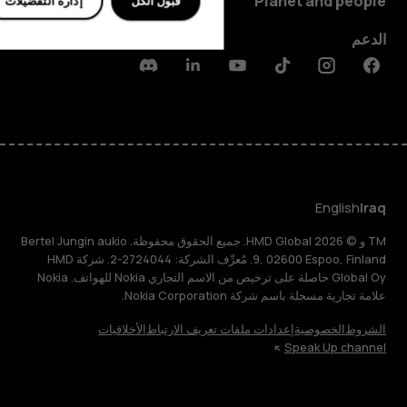
Planet and people
قبول الكل
إدارة التفضيلات
الدعم
Discord
Linkedin
Youtube
Tiktok
Instagram
Facebook
English
Iraq
TM و © 2026 HMD Global. جميع الحقوق محفوظة. Bertel Jungin aukio
9, 02600 Espoo, Finland. مُعرِّف الشركة: 2724044-2. شركة HMD
Global Oy حاصلة على ترخيص من الاسم التجاري Nokia للهواتف. Nokia
علامة تجارية مسجلة باسم شركة Nokia Corporation.
الشروط
الخصوصية
إعدادات ملفات تعريف الارتباط
الأخلاقيات
Speak Up channel