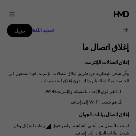
دليل
مستخدم
تحديد اللغة
تنزيل
هاتف
إغلاق اتصال ما
Nokia
إغلاق اتصالات الإنترنت
8.1
وفِّر شحن البطارية عن طريق إغلاق اتصالات الإنترنت قيد التشغيل في
الخلفية. يمكنك القيام بذلك بدون إغلاق أية تطبيقات.
انقر فوق
الإعدادات
الشبكة والإنترنت
Wi-Fi‬
.
قم بتبديل
Wi-Fi
إلى
.
إغلاق اتصال بيانات الجوال
اسحب لأسفل من أعلى الشاشة، وانقر فوق
بيانات الجوَّال
وقم
network_cell
بتبديل
بيانات الجوَّال
إلى إيقاف.