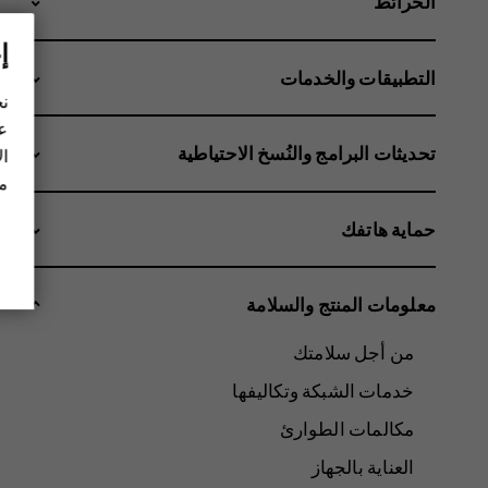
الخرائط
إ
التطبيقات والخدمات
نح
عل
تحديثات البرامج والنُسخ الاحتياطية
ال
مز
حماية هاتفك
معلومات المنتج والسلامة
من أجل سلامتك
خدمات الشبكة وتكاليفها
مكالمات الطوارئ
العناية بالجهاز