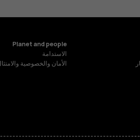
Planet and people
الاستدامة
ر
الأمان والخصوصية والامتثا
الهواتف الذكية
الهواتف المميز
HMD Terra M