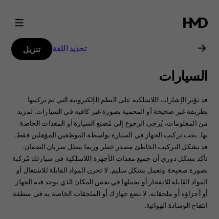
دليل
مستخدم
تحديد اللغة
تنزيل
هاتف
السيارات
Nokia
قد تؤثر الإشارات اللاسلكية على النظم الإلكترونية التي تم تركيبها
8.1
بطريقة غير صحيحة أو المحمية بصورة غير كافية في السيارات. ‏‫لمزيد
من المعلومات، يُرجى الرجوع إلى مُصنع السيارة أو المعدات الخاصة
بها.‬ يجب تركيب الجهاز في السيارة بواسطة الموظفين المؤهلين فقط.
‏‫قد يشكل التركيب الخاطئ مصدر خطر وربما يبطل سريان الضمان.‬
تأكد بشكل دوري أن جميع معدات الأجهزة اللاسلكية في سيارتك مُركبة
بصورة صحيحة وتعمل بشكل سليم. لا تخزن المواد القابلة للاشتعال أو
المواد القابلة للانفجار أو تحملها في نفس المكان الذي يوجد فيه الجهاز
أو أجزاؤه أو ملحقاته. ‏‫لا تضع جهازك أو الملحقات الخاصة به في منطقة
انتفاخ الوسادة الهوائية.‬