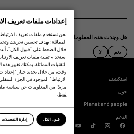
إعدادات ملفات تعريف الار
الهواتف الذكية
نحن نستخدم ملفات تعريف الارتباط 
هل وجدت هذه المعلومات مفيدة؟
المماثلة؛ بهدف تحسين تجربتك وتخص
الهواتف المميزة
خلال الضغط على "قبول الكل"، أنت
نعم
لا
استخدام تقنية ملفات تعريف الارتبا
HMD Terra M
التقنيات المماثلة. يمكنك تغيير هذه 
HMD DUB
وقت، من خلال تحديد خيار "إعدادا
استكشف
الارتباط" الموجود في الجزء السفل
HMD Watch
مزيدًا من المعلومات عن
سياسة ملفا
حول
لدينا
.
للأعمال
Planet and people
الدعم
قبول الكل
إدارة التفضيلات
Discord
Linkedin
Youtube
Tiktok
Instagram
Facebook