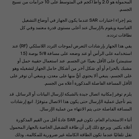
المحمولة هو 2.0 واط/كجم في المتوسط على 10 جرامات من نسيج
الجسم.
يتم إجراء اختبارات SAR عندما يكون الجهاز في أوضاع التشغيل
القياسية ويقوم بالإرسال عند أعلى مستوى قدرة معتمد وفي كل
نطاقات تردده.
يفي هذا الجهاز بإرشادات التعرض لموجات التردد اللاسلكي (RF) عند
استخدامه على الرأس أو عند وضعه على مسافة 5/8 بوصة (1.5
سنتيمتر) على الأقل بعيدًا عن الجسم. عند استعمال حقيبة حمل أو
مشبك بالحزام أو أي شكل آخر من أشكال حامل الجهاز لتشغيله وهو
على الجسم، ينبغي ألا يحتوي أيُّ منها على معدن، وينبغي أن توفر على
الأقل المسافة الفاصلة المذكورة أعلاه من الجسم.
يلزم توفر إمكانية اتصال جيدة بالشبكة لإرسال البيانات أو الرسائل. قد
يتم تأجيل عملية الإرسال حتى يكون هذا الاتصال متوفرًا. اتبع إرشادات
المسافة الفاصلة حتى يتم الانتهاء من عملية الإرسال.
أثناء الاستخدام العام، تكون قيم SAR عادةً أقل من القيم المذكورة
أعلاه بكثير. ويرجع ذلك إلى أن طاقة التشغيل الخاصة بالجهاز المحمول
تقل تلقائيًا عندما تكون الطاقة الكاملة غير ضرورية للمكالمة، وذلك