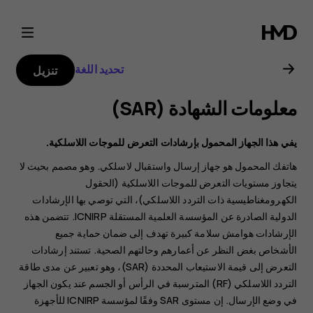
دليل
مستخدم
تحديد اللغة
تنزيل
هاتف
معلومات الشهادة (SAR‏)
Nokia
يفي هذا الجهاز المحمول بإرشادات التعرض للموجات اللاسلكية.
8.1
هاتفك المحمول هو جهاز إرسال واستقبال لاسلكي. وهو مصمم بحيث لا
يتجاوز مستويات التعرض للموجات اللاسلكية (الحقول
الكهرومغناطيسية ذات التردد اللاسلكي)، التي توصي بها الإرشادات
الدولية الصادرة عن المؤسسة العلمية المستقلة ICNIRP. تتضمن هذه
الإرشادات هوامش سلامة كبيرة تهدف إلى ضمان حماية جميع
الأشخاص بغض النظر عن أعمارهم وحالتهم الصحية. تستند إرشادات
التعرض إلى قيمة الاستيعاب المحددة (SAR)، وهو تعبير عن مدى طاقة
التردد اللاسلكي (RF) المترسبة في الرأس أو الجسم عند يكون الجهاز
في وضع الإرسال. إن مستوى SAR وفقًا لمؤسسة ICNIRP للأجهزة