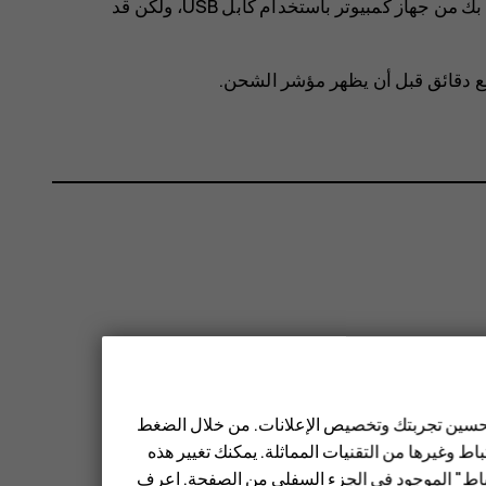
يدعم هاتفك كبل USB-C. يمكنك أيضًا شحن الهاتف الخاص بك من جهاز كمبيوتر باستخدام كابل ‪USB‬، ولكن قد
ضع دقائق قبل أن يظهر مؤشر الشحن.
 تحسين تجربتك وتخصيص الإعلانات. من خلال الضغط
ط وغيرها من التقنيات المماثلة. يمكنك تغيير هذه
تباط" الموجود في الجزء السفلي من الصفحة. اعرف