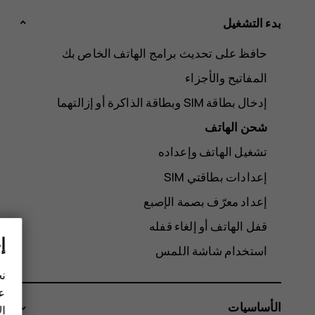
بدء التشغيل
حافظ على تحديث برامج الهاتف الخاص بك
المفاتيح والأجزاء
شحن الهاتف
تشغيل الهاتف وإعداده
إعدادات بطاقتي SIM
إعداد معرّف بصمة الإصبع
قفل الهاتف أو إلغاء قفله
إ
استخدام شاشة اللمس
نح
عل
الأساسيات
ال