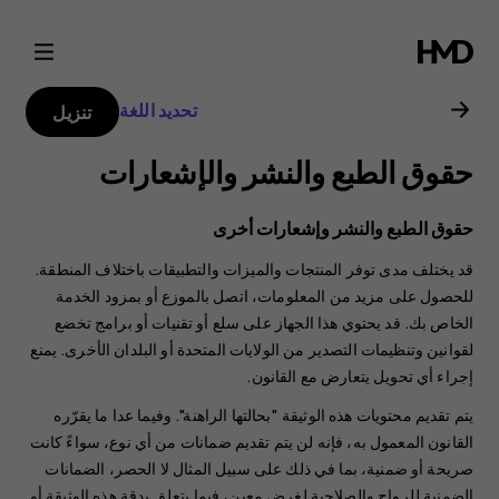
دليل
مستخدم
تحديد اللغة
تنزيل
هاتف
حقوق الطبع والنشر والإشعارات
Nokia
حقوق الطبع والنشر وإشعارات أخرى
8.1
قد يختلف مدى توفر المنتجات والميزات والتطبيقات باختلاف المنطقة.
للحصول على مزيد من المعلومات، اتصل بالموزع أو بمزود الخدمة
الخاص بك. قد يحتوي هذا الجهاز على سلع أو تقنيات أو برامج تخضع
لقوانين وتنظيمات التصدير من الولايات المتحدة أو البلدان الأخرى. يمنع
إجراء أي تحويل يتعارض مع القانون.
يتم تقديم محتويات هذه الوثيقة "بحالتها الراهنة". وفيما عدا ما يقرّره
القانون المعمول به، فإنه لن يتم تقديم ضمانات من أي نوع، سواءً كانت
صريحة أو ضمنية، بما في ذلك على سبيل المثال لا الحصر، الضمانات
الضمنية للرواج والصلاحية لغرض معين، فيما يتعلق بدقة هذه الوثيقة أو