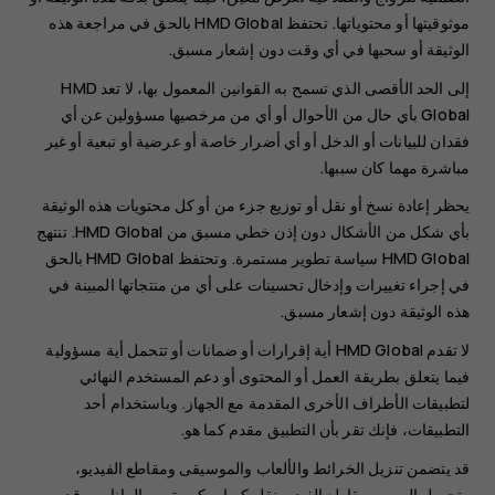
موثوقيتها أو محتوياتها. تحتفظ HMD Global بالحق في مراجعة هذه
الوثيقة أو سحبها في أي وقت دون إشعار مسبق.
إلى الحد الأقصى الذي تسمح به القوانين المعمول بها، لا تعد HMD
Global بأي حال من الأحوال أو أي من مرخصيها مسؤولين عن أي
فقدان للبيانات أو الدخل أو أي أضرار خاصة أو عرضية أو تبعية أو غير
مباشرة مهما كان سببها.
يحظر إعادة نسخ أو نقل أو توزيع جزء من أو كل محتويات هذه الوثيقة
بأي شكل من الأشكال دون إذن خطي مسبق من HMD Global. تنتهج
HMD Global سياسة تطوير مستمرة. وتحتفظ HMD Global بالحق
في إجراء تغييرات وإدخال تحسينات على أي من منتجاتها المبينة في
هذه الوثيقة دون إشعار مسبق.
لا تقدم HMD Global أية إقرارات أو ضمانات أو تتحمل أية مسؤولية
فيما يتعلق بطريقة العمل أو المحتوى أو دعم المستخدم النهائي
لتطبيقات الأطراف الأخرى المقدمة مع الجهاز. وباستخدام أحد
التطبيقات، فإنك تقر بأن التطبيق مقدم كما هو.
قد يتضمن تنزيل الخرائط والألعاب والموسيقى ومقاطع الفيديو،
وتحميل الصور ومقاطع الفيديو نقل كميات كبيرة من البيانات. وقد