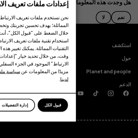
هل وجدت هذه المعلومات مفيدة؟
إعدادات ملفات تعريف الار
الهواتف الذكية
نحن نستخدم ملفات تعريف الارتباط 
نعم
لا
المماثلة؛ بهدف تحسين تجربتك وتخص
الهواتف المميزة
خلال الضغط على "قبول الكل"، أنت
استخدام تقنية ملفات تعريف الارتبا
HMD Terra M
استكشف
التقنيات المماثلة. يمكنك تغيير هذه 
HMD DUB
وقت، من خلال تحديد خيار "إعدادا
حول
الارتباط" الموجود في الجزء السفل
HMD Watch
مزيدًا من المعلومات عن
سياسة ملفا
Planet and people
لدينا
.
للأعمال
الدعم
Discord
Linkedin
Youtube
Tiktok
Instagram
Facebook
قبول الكل
إدارة التفضيلات