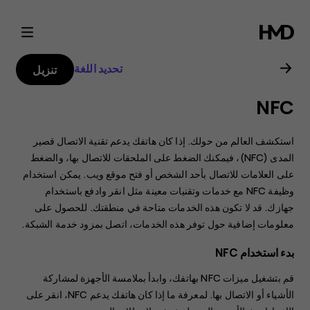
دليل
مستخدم
تحديد اللغة
تنزيل
هاتف
NFC
Nokia
استكشف العالم من حولك. إذا كان هاتفك يدعم تقنية الاتصال قصير
8.1
المدى (NFC)، فيمكنك الضغط على الملحقات للاتصال بها، والضغط
على العلامات للاتصال بأحد الشخص أو فتح موقع ويب. يمكن استخدام
وظيفة NFC مع خدمات وتقنيات معينة مثل انقر وادفع باستخدام
جهازك. قد لا تكون هذه الخدمات متاحة في منطقتك. للحصول على
معلومات إضافية حول توفر هذه الخدمات، اتصل بمزود خدمة الشبكة.
بدء استخدام NFC
قم بتشغيل ميزات NFC بهاتفك، وابدأ بملامسة الأجهزة لمشاركة
الأشياء أو الاتصال بها. لمعرفة ما إذا كان هاتفك يدعم NFC، انقر على