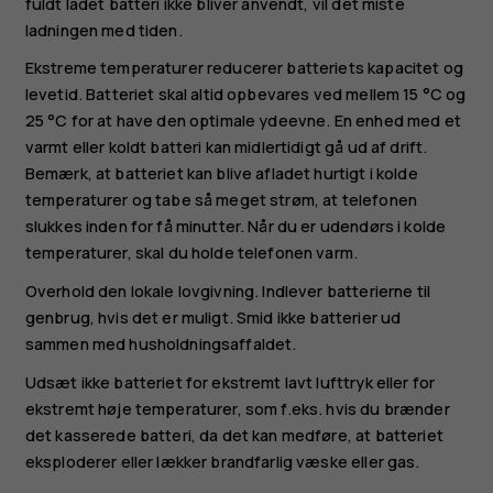
fuldt ladet batteri ikke bliver anvendt, vil det miste
ladningen med tiden.
Ekstreme temperaturer reducerer batteriets kapacitet og
levetid. Batteriet skal altid opbevares ved mellem 15 °C og
25 °C for at have den optimale ydeevne. En enhed med et
varmt eller koldt batteri kan midlertidigt gå ud af drift.
Bemærk, at batteriet kan blive afladet hurtigt i kolde
temperaturer og tabe så meget strøm, at telefonen
slukkes inden for få minutter. Når du er udendørs i kolde
temperaturer, skal du holde telefonen varm.
Overhold den lokale lovgivning. Indlever batterierne til
genbrug, hvis det er muligt. Smid ikke batterier ud
sammen med husholdningsaffaldet.
Udsæt ikke batteriet for ekstremt lavt lufttryk eller for
ekstremt høje temperaturer, som f.eks. hvis du brænder
det kasserede batteri, da det kan medføre, at batteriet
eksploderer eller lækker brandfarlig væske eller gas.