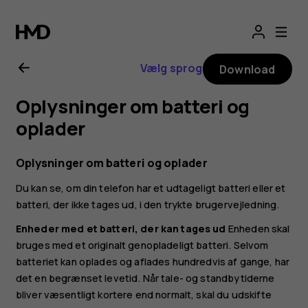
Brugervejledning
til
Vælg sprog
Download
Nokia
Oplysninger om batteri og
2.1
oplader
Oplysninger om batteri og oplader
Du kan se, om din telefon har et udtageligt batteri eller et
batteri, der ikke tages ud, i den trykte brugervejledning.
Enheder med et batteri, der kan tages ud
Enheden skal
bruges med et originalt genopladeligt batteri. Selvom
batteriet kan oplades og aflades hundredvis af gange, har
det en begrænset levetid. Når tale- og standbytiderne
bliver væsentligt kortere end normalt, skal du udskifte