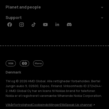
Planet and people
Support
Facebook
Instagram
Tiktok
Youtube
Linkedin
Discord
Denmark
TM og © 2026 HMD Global. Alle rettigheder forbeholdes. Bertel
Jungin aukio 9, 02600, Espoo, Finland. Virksomheds-ID 2724044-
2. HMD Global Oy har en licens til Nokias brand for telefoner.
Nokia er et registreret varemærke tilhørende Nokia Corporation.
Vilkår
Fortrolighed
Cookieindstillinger
Etik
Speak Up channel