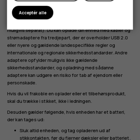
oplader. Brug kun opladeren indendørs. Oplad ikke
enheden i tordenvejr. Hvis opladeren ikke er inkluderet i
Acceptér alle
salgspakken, skal du oplade din enhed ved hjælp af
datakablet (inkluderet) og en USB-strømadapter (sælges
muligvis separat). Du kan oplade din enhed med kabler og
strømadaptere fra tredjepart, der er overholder USB 2.0
eller nyere og gældende landespecifikke regler og
internationale og regionale sikkerhedsstandarder. Andre
adaptere opfylder muligvis ikke gældende
sikkerhedsstandarder, og opladning med sådanne
adaptere kan udgøre en risiko for tab af ejendom eller
personskade.
Hvis du vil frakoble en oplader eller et tilbehørsprodukt,
skal du trække i stikket, ikke i ledningen.
Desuden gælder følgende, hvis enheden har et batteri,
der kan tages ud:
Sluk altid enheden, og tag opladeren ud af
stikkontakten, før du fjerner dæksler eller batteriet.