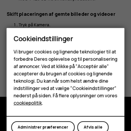
Skift placeringen af gemte billeder og videoer
Tryk på
Kamera
.
Tryk på
>
Indstillinger
>
Datalager
.
menu
settings
Cookieindstillinger
Smartphones
Vi bruger cookies og lignende teknologier til at
forbedre Deres oplevelse og til personalisering
Feature-telefoner
af annoncer. Ved at klikke på "Acceptér alle"
Tilbehør
accepterer du brugen af cookies og lignende
Synes du, dette var nyttigt?
teknologi. Du kan når som helst ændre dine
HMD Terra M
indstillinger ved at vælge "Cookieindstillinger"
Ja
Nej
nederst på siden. Få flere oplysninger om vores
Tablets
cookiepolitik
.
Min konto
Udforsk
Administrer præferencer
Afvis alle
Om