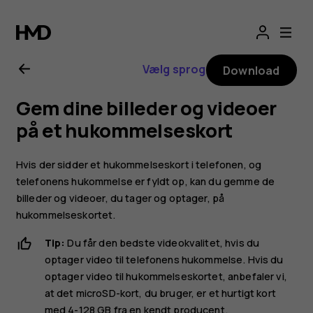
Brugervejledning
til
Vælg sprog
Download
Nokia
Gem dine billeder og videoer
2.1
på et hukommelseskort
Hvis der sidder et hukommelseskort i telefonen, og
telefonens hukommelse er fyldt op, kan du gemme de
billeder og videoer, du tager og optager, på
hukommelseskortet.
Tip:
Du får den bedste videokvalitet, hvis du
optager video til telefonens hukommelse. Hvis du
optager video til hukommelseskortet, anbefaler vi,
at det microSD-kort, du bruger, er et hurtigt kort
med 4-128 GB fra en kendt producent.