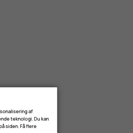
rsonalisering af
ende teknologi. Du kan
å siden. Få flere