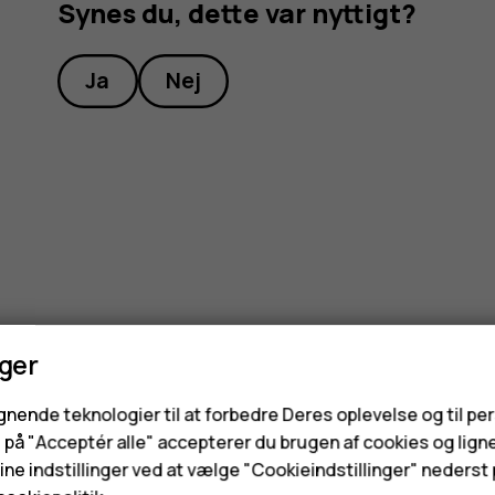
Synes du, dette var nyttigt?
Ja
Nej
nger
ignende teknologier til at forbedre Deres oplevelse og til pe
e på "Acceptér alle" accepterer du brugen af cookies og lign
ne indstillinger ved at vælge "Cookieindstillinger" nederst p