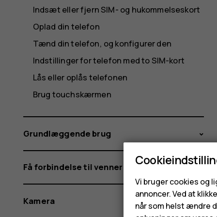
Indsæt eller fjern SIM- og hukommelseskort
Oplad din telefon
Tænd din telefon, og konfigurer den
Indstillinger for telefon med to SIM-kort
Lås eller oplås telefonen
Brug touchskærmen
Grundlæggende brug
Cookieindstilli
Få forbindelse til venner og familie
Vi bruger cookies og l
annoncer. Ved at klikk
Kamera
når som helst ændre di