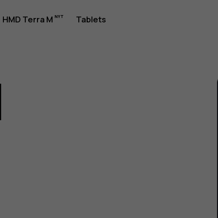
jledning
HMD Terra M
Tablets
1