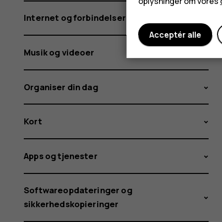
oplysninger om vores
Internet og forbindelser
Acceptér alle
Musik og videoer
Organiser din dag
Kort
Apps og tjenester
Softwareopdateringer og
sikkerhedskopieringer