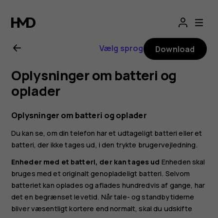
Brugervejledning
til
Vælg sprog
Download
Nokia
Oplysninger om batteri og
2.1
oplader
Oplysninger om batteri og oplader
Du kan se, om din telefon har et udtageligt batteri eller et
batteri, der ikke tages ud, i den trykte brugervejledning.
Enheder med et batteri, der kan tages ud
Enheden skal
bruges med et originalt genopladeligt batteri. Selvom
batteriet kan oplades og aflades hundredvis af gange, har
det en begrænset levetid. Når tale- og standbytiderne
bliver væsentligt kortere end normalt, skal du udskifte