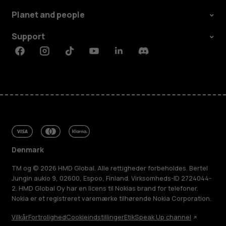
Planet and people
Support
Facebook
Instagram
Tiktok
Youtube
Linkedin
Discord
Denmark
TM og © 2026 HMD Global. Alle rettigheder forbeholdes. Bertel
Jungin aukio 9, 02600, Espoo, Finland. Virksomheds-ID 2724044-
2. HMD Global Oy har en licens til Nokias brand for telefoner.
Nokia er et registreret varemærke tilhørende Nokia Corporation.
Vilkår
Fortrolighed
Cookieindstillinger
Etik
Speak Up channel