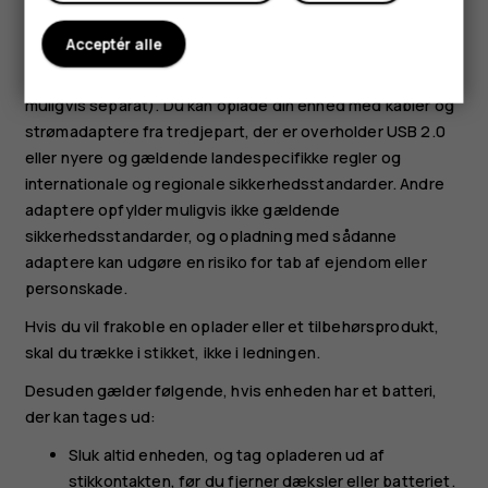
oplader. Brug kun opladeren indendørs. Oplad ikke
enheden i tordenvejr. Hvis opladeren ikke er inkluderet i
Acceptér alle
salgspakken, skal du oplade din enhed ved hjælp af
datakablet (inkluderet) og en USB-strømadapter (sælges
muligvis separat). Du kan oplade din enhed med kabler og
strømadaptere fra tredjepart, der er overholder USB 2.0
eller nyere og gældende landespecifikke regler og
internationale og regionale sikkerhedsstandarder. Andre
adaptere opfylder muligvis ikke gældende
sikkerhedsstandarder, og opladning med sådanne
adaptere kan udgøre en risiko for tab af ejendom eller
personskade.
Hvis du vil frakoble en oplader eller et tilbehørsprodukt,
skal du trække i stikket, ikke i ledningen.
Desuden gælder følgende, hvis enheden har et batteri,
der kan tages ud:
Sluk altid enheden, og tag opladeren ud af
stikkontakten, før du fjerner dæksler eller batteriet.