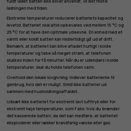
fuldt ladet batteri ikke bliver anvendt, vil det miste
ladningen med tiden.
Ekstreme temperaturer reducerer batteriets kapacitet og
levetid. Batteriet skal altid opbevares ved mellem 15 °C og
25 °C for at have den optimale ydeevne. En enhed med et
varmt eller koldt batteri kan midlertidigt gå ud af drift.
Bemærk, at batteriet kan blive afladet hurtigt i kolde
temperaturer og tabe så meget strøm, at telefonen
slukkes inden for få minutter. Når du er udendørs i kolde
temperaturer, skal du holde telefonen varm.
Overhold den lokale lovgivning. Indlever batterierne til
genbrug, hvis det er muligt. Smid ikke batterier ud
sammen med husholdningsaffaldet.
Udsæt ikke batteriet for ekstremt lavt lufttryk eller for
ekstremt høje temperaturer, som f.eks. hvis du brænder
det kasserede batteri, da det kan medføre, at batteriet
eksploderer eller lækker brandfarlig væske eller gas.