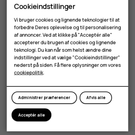
Cookieindstillinger
Brug netværksforbindelser selektivt: Slå kun
Smartphones
Bluetooth til, når det er nødvendigt. Brug en Wi-Fi-
Vi bruger cookies og lignende teknologier til at
forbindelse til at oprette forbindelse til internettet i
forbedre Deres oplevelse og til personalisering
Feature-telefoner
stedet for en mobildataforbindelse. Deaktiver
af annoncer. Ved at klikke på "Acceptér alle"
søgningen efter tilgængelige trådløse netværk på
Tilbehør
accepterer du brugen af cookies og lignende
telefonen. Tryk på
Indstillinger
>
Netværk og
teknologi. Du kan når som helst ændre dine
internet
>
Wi-Fi
, og sæt den til
Fra
. Hvis du lytter til
HMD Terra M
indstillinger ved at vælge "Cookieindstillinger"
musik eller bruger telefonen på anden måde og ikke
nederst på siden. Få flere oplysninger om vores
Tablets
vil modtage eller foretage opkald, skal du skifte til
cookiepolitik
.
flytilstand. Tryk på
Indstillinger
>
Netværk og
internet
>
Flytilstand
.
Min konto
Flytilstand afbryder forbindelser til mobilnetværket og slår
Administrer præferencer
Afvis alle
enhedens trådløse funktioner fra.
Acceptér alle