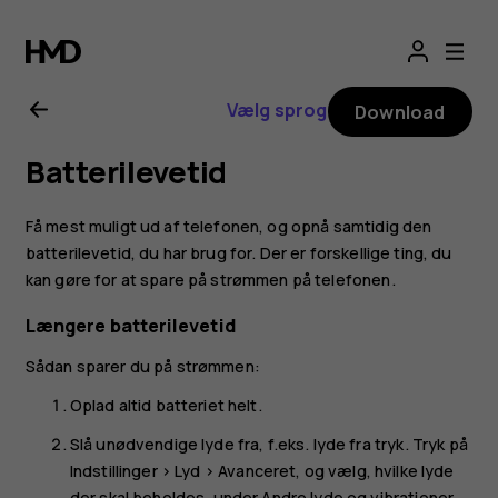
Brugervejledning
til
Vælg sprog
Download
Nokia
Batterilevetid
2.1
Få mest muligt ud af telefonen, og opnå samtidig den
batterilevetid, du har brug for. Der er forskellige ting, du
kan gøre for at spare på strømmen på telefonen.
Længere batterilevetid
Sådan sparer du på strømmen:
Oplad altid batteriet helt.
Slå unødvendige lyde fra, f.eks. lyde fra tryk. Tryk på
Indstillinger
>
Lyd
>
Avanceret
, og vælg, hvilke lyde
der skal beholdes, under
Andre lyde og vibrationer
.