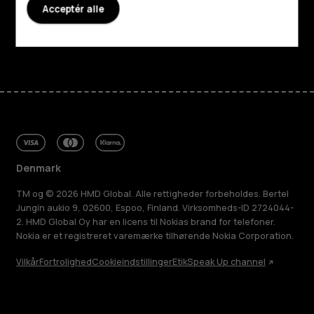
Acceptér alle
Support
Facebook
Instagram
Tiktok
Youtube
Linkedin
Discord
Denmark
TM og © 2026 HMD Global. Alle rettigheder forbeholdes. Bertel
Jungin aukio 9, 02600, Espoo, Finland. Virksomheds-ID 2724044-
2. HMD Global Oy har en licens til Nokias brand for telefoner.
Nokia er et registreret varemærke tilhørende Nokia Corporation.
Vilkår
Fortrolighed
Cookieindstillinger
Etik
Speak Up channel