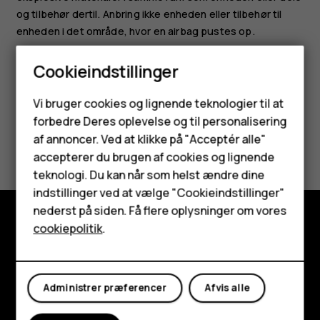
og tilbehør dertil. Anbring ikke enheden eller tilbehør til
enheden i det område, hvor en airbag pustes op.
Cookieindstillinger
Smartphones
Vi bruger cookies og lignende teknologier til at
forbedre Deres oplevelse og til personalisering
Feature-telefoner
Synes du, dette var nyttigt?
af annoncer. Ved at klikke på "Acceptér alle"
Tilbehør
accepterer du brugen af cookies og lignende
teknologi. Du kan når som helst ændre dine
Ja
Nej
HMD Terra M
indstillinger ved at vælge "Cookieindstillinger"
nederst på siden. Få flere oplysninger om vores
Tablets
cookiepolitik
.
Udforsk
Min konto
Om
Administrer præferencer
Afvis alle
Planet and people