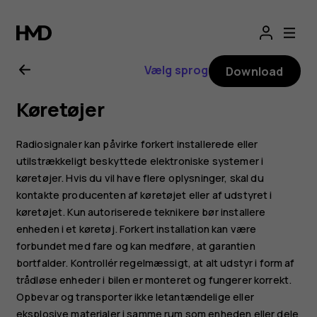
Brugervejledning
til
Vælg sprog
Download
Nokia
Køretøjer
2.1
Radiosignaler kan påvirke forkert installerede eller
utilstrækkeligt beskyttede elektroniske systemer i
køretøjer. Hvis du vil have flere oplysninger, skal du
kontakte producenten af køretøjet eller af udstyret i
køretøjet. Kun autoriserede teknikere bør installere
enheden i et køretøj. Forkert installation kan være
forbundet med fare og kan medføre, at garantien
bortfalder. Kontrollér regelmæssigt, at alt udstyr i form af
trådløse enheder i bilen er monteret og fungerer korrekt.
Opbevar og transporter ikke letantændelige eller
eksplosive materialer i samme rum som enheden eller dele