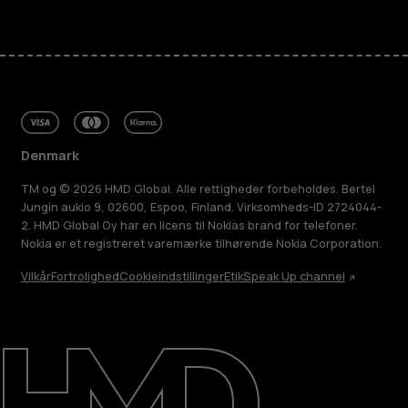
Denmark
TM og © 2026 HMD Global. Alle rettigheder forbeholdes. Bertel
Jungin aukio 9, 02600, Espoo, Finland. Virksomheds-ID 2724044-
2. HMD Global Oy har en licens til Nokias brand for telefoner.
Nokia er et registreret varemærke tilhørende Nokia Corporation.
Vilkår
Fortrolighed
Cookieindstillinger
Etik
Speak Up channel
Om
Reparer, genbrug, genanvend
Support