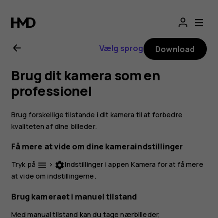
Brugervejledning
til
Vælg sprog
Download
Nokia
Brug dit kamera som en
2.1
professionel
Brug forskellige tilstande i dit kamera til at forbedre
kvaliteten af dine billeder.
Få mere at vide om dine kameraindstillinger
Tryk på
>
Indstillinger
i appen Kamera for at få mere
menu
settings
at vide om indstillingerne.
Brug kameraet i manuel tilstand
Med manual tilstand kan du tage nærbilleder,