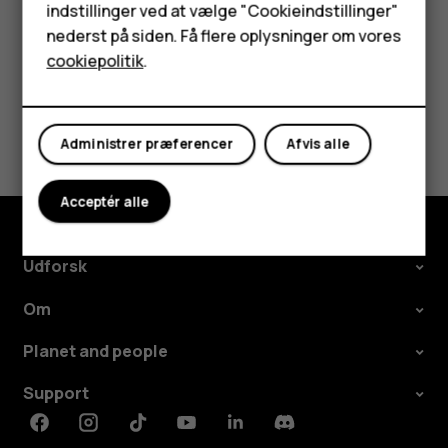
HMD Terra M
indstillinger ved at vælge "Cookieindstillinger"
nederst på siden. Få flere oplysninger om vores
Tablets
cookiepolitik
.
Min konto
Synes du, dette var nyttigt?
Administrer præferencer
Afvis alle
Ja
Nej
Acceptér alle
Udforsk
Om
Planet and people
Support
Facebook
Instagram
Tiktok
Youtube
Linkedin
Discord