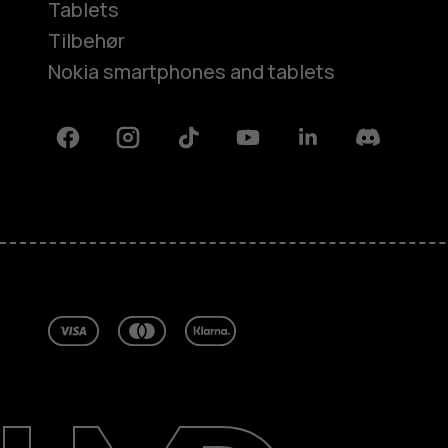
Tablets
Tilbehør
Nokia smartphones and tablets
Facebook
Instagram
Tiktok
Youtube
Linkedin
Discord
Om
Reparer, genbrug, genanvend
Support