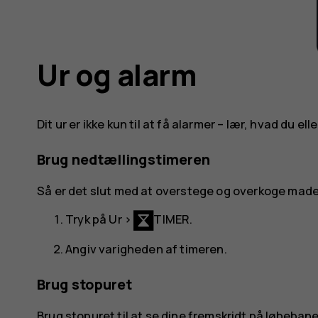
Ur og alarm
Dit ur er ikke kun til at få alarmer – lær, hvad du el
Brug nedtællingstimeren
Så er det slut med at overstege og overkoge made
Tryk på
Ur
>
TIMER
.
Angiv varigheden af timeren.
Brug stopuret
Brug stopuret til at se dine fremskridt på løbeban