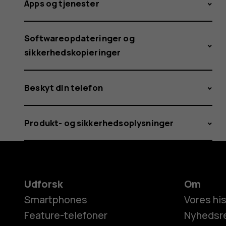
Apps og tjenester
Softwareopdateringer og
sikkerhedskopieringer
Beskyt din telefon
Produkt- og sikkerhedsoplysninger
Udforsk
Om
Smartphones
Vores his
Feature-telefoner
Nyhedsr