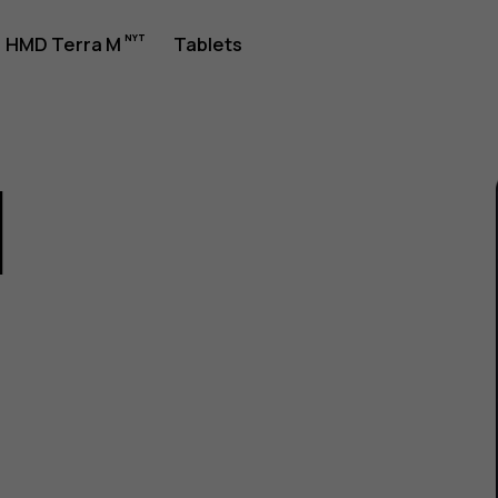
jledning
HMD Terra M
Tablets
1