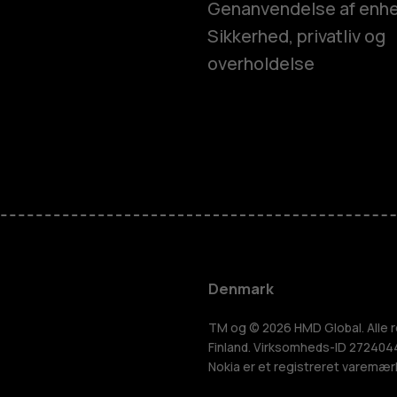
Genanvendelse af enh
Sikkerhed, privatliv og
overholdelse
Smartphon
Feature-tel
Tilbehør
Denmark
HMD Terra 
TM og © 2026 HMD Global. Alle r
Finland. Virksomheds-ID 2724044-
Nokia er et registreret varemær