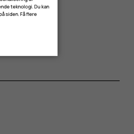
ende teknologi. Du kan
å siden. Få flere
e.
te
Slet
.