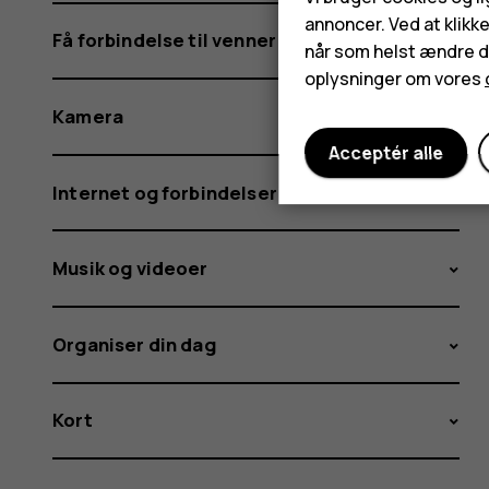
annoncer. Ved at klikk
Få forbindelse til venner og familie
når som helst ændre di
oplysninger om vores
Kamera
Acceptér alle
Internet og forbindelser
Musik og videoer
Organiser din dag
Kort