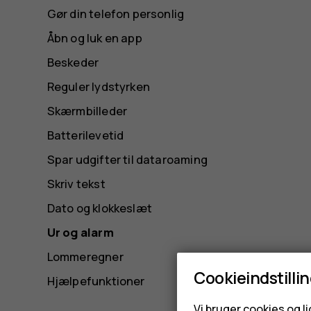
Gør din telefon personlig
Åbn og luk en app
Beskeder
Reguler lydstyrken
Skærmbilleder
Batterilevetid
Spar udgifter til dataroaming
Skriv tekst
Dato og klokkeslæt
Ur og alarm
Lommeregner
Cookieindstilli
Hjælpefunktioner
Vi bruger cookies og l