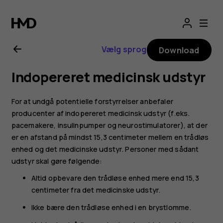
Brugervejledning
til
Vælg sprog
Download
Nokia
Indopereret medicinsk udstyr
2.1
For at undgå potentielle forstyrrelser anbefaler
producenter af indopereret medicinsk udstyr (f.eks.
pacemakere, insulinpumper og neurostimulatorer), at der
er en afstand på mindst 15,3 centimeter mellem en trådløs
enhed og det medicinske udstyr. Personer med sådant
udstyr skal gøre følgende:
Altid opbevare den trådløse enhed mere end 15,3
centimeter fra det medicinske udstyr.
Ikke bære den trådløse enhed i en brystlomme.