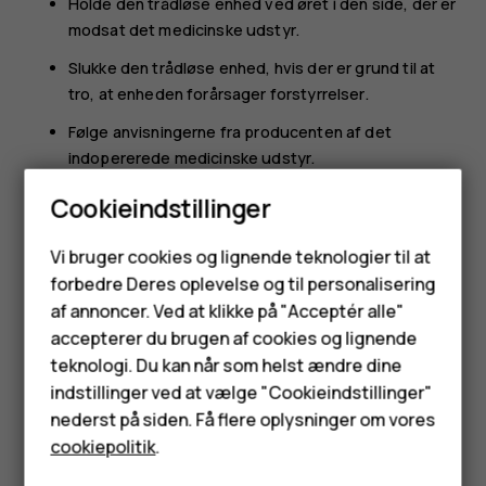
Holde den trådløse enhed ved øret i den side, der er
modsat det medicinske udstyr.
Slukke den trådløse enhed, hvis der er grund til at
tro, at enheden forårsager forstyrrelser.
Følge anvisningerne fra producenten af det
indopererede medicinske udstyr.
Kontakt din læge, hvis du har nogen spørgsmål
Cookieindstillinger
vedrørende brug af den trådløse enhed i forbindelse med
Smartphones
indopereret medicinsk udstyr.
Vi bruger cookies og lignende teknologier til at
forbedre Deres oplevelse og til personalisering
Feature-telefoner
af annoncer. Ved at klikke på "Acceptér alle"
Tilbehør
accepterer du brugen af cookies og lignende
teknologi. Du kan når som helst ændre dine
HMD Terra M
indstillinger ved at vælge "Cookieindstillinger"
Synes du, dette var nyttigt?
nederst på siden. Få flere oplysninger om vores
Tablets
cookiepolitik
.
Ja
Nej