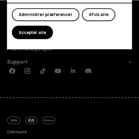
Min konto
Administrer præferencer
Afvis alle
Udforsk
Acceptér alle
Om
Planet and people
Support
Facebook
Instagram
Tiktok
Youtube
Linkedin
Discord
Denmark