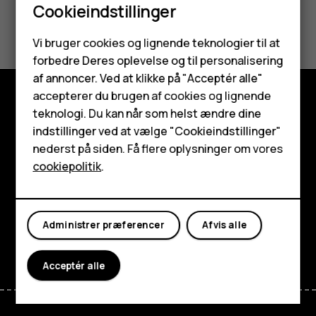
Cookieindstillinger
Synes du, dette var nyttigt?
Smartphones
Vi bruger cookies og lignende teknologier til at
Ja
Nej
forbedre Deres oplevelse og til personalisering
Feature-telefoner
af annoncer. Ved at klikke på "Acceptér alle"
Tilbehør
accepterer du brugen af cookies og lignende
teknologi. Du kan når som helst ændre dine
Udforsk
HMD Terra M
indstillinger ved at vælge "Cookieindstillinger"
Om
nederst på siden. Få flere oplysninger om vores
Tablets
cookiepolitik
.
Planet and people
Min konto
Support
Administrer præferencer
Afvis alle
Facebook
Instagram
Tiktok
Youtube
Linkedin
Discord
Acceptér alle