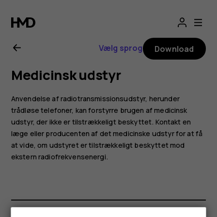
Brugervejledning
til
Vælg sprog
Download
Nokia
Medicinsk udstyr
2.1
Anvendelse af radiotransmissionsudstyr, herunder
trådløse telefoner, kan forstyrre brugen af medicinsk
udstyr, der ikke er tilstrækkeligt beskyttet. Kontakt en
læge eller producenten af det medicinske udstyr for at få
at vide, om udstyret er tilstrækkeligt beskyttet mod
ekstern radiofrekvensenergi.