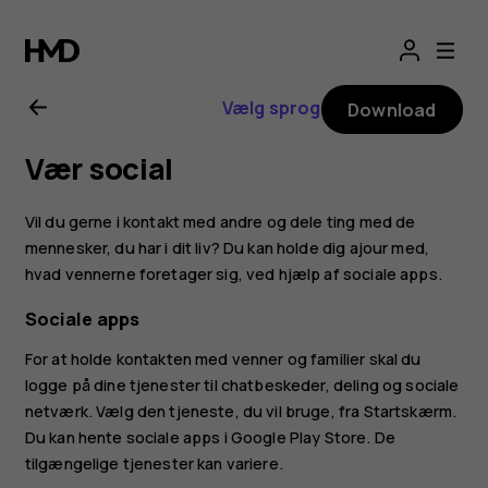
Brugervejledning
til
Vælg sprog
Download
Nokia
Vær social
2.1
Vil du gerne i kontakt med andre og dele ting med de
mennesker, du har i dit liv? Du kan holde dig ajour med,
hvad vennerne foretager sig, ved hjælp af sociale apps.
Sociale apps
For at holde kontakten med venner og familier skal du
logge på dine tjenester til chatbeskeder, deling og sociale
netværk. Vælg den tjeneste, du vil bruge, fra Startskærm.
Du kan hente sociale apps i
Google Play Store
. De
tilgængelige tjenester kan variere.