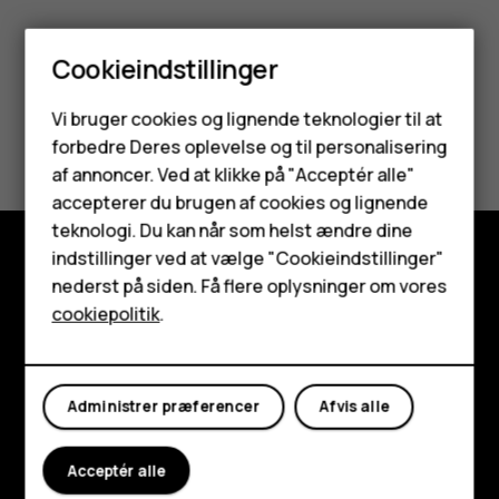
Cookieindstillinger
Smartphones
Vi bruger cookies og lignende teknologier til at
Synes du, dette var nyttigt?
forbedre Deres oplevelse og til personalisering
Feature-telefoner
af annoncer. Ved at klikke på "Acceptér alle"
Ja
Nej
Tilbehør
accepterer du brugen af cookies og lignende
teknologi. Du kan når som helst ændre dine
HMD Terra M
indstillinger ved at vælge "Cookieindstillinger"
nederst på siden. Få flere oplysninger om vores
Udforsk
Tablets
cookiepolitik
.
Om
Min konto
Planet and people
Administrer præferencer
Afvis alle
Support
Acceptér alle
Facebook
Instagram
Tiktok
Youtube
Linkedin
Discord