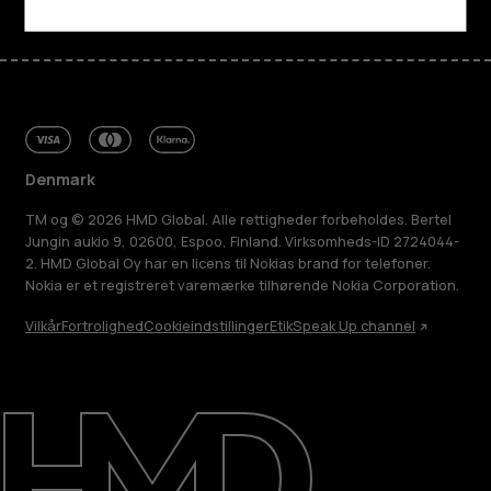
Denmark
TM og © 2026 HMD Global. Alle rettigheder forbeholdes. Bertel
Jungin aukio 9, 02600, Espoo, Finland. Virksomheds-ID 2724044-
2. HMD Global Oy har en licens til Nokias brand for telefoner.
Nokia er et registreret varemærke tilhørende Nokia Corporation.
Vilkår
Fortrolighed
Cookieindstillinger
Etik
Speak Up channel
Om
Reparer, genbrug, genanvend
Support