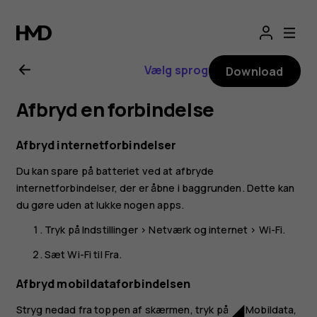
Brugervejledning
til
Vælg sprog
Download
Nokia
Afbryd en forbindelse
2.1
Afbryd internetforbindelser
Du kan spare på batteriet ved at afbryde
internetforbindelser, der er åbne i baggrunden. Dette kan
du gøre uden at lukke nogen apps.
Tryk på
Indstillinger
>
Netværk og internet
>
Wi-Fi
.
Sæt
Wi-Fi
til
Fra
.
Afbryd mobildataforbindelsen
Stryg nedad fra toppen af skærmen, tryk på
Mobildata
,
network_cell