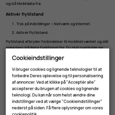
og slå
Mobildata
fra.
Aktivér flytilstand
Tryk på
Indstillinger
>
Netværk og internet
.
Aktivér
Flytilstand
.
Flytilstand afbryder forbindelser til mobilnetværket og slår
enhedens trådløse funktioner fra. Du skal overholde de
instruktioner og sikkerhedskrav, som gives af f.eks.
Cookieindstillinger
flyselskaber, samt alle gældende love og regler. Hvis det
Smartphones
er tilladt, kan du oprette forbindelse til et Wi-Fi-netværk,
Vi bruger cookies og lignende teknologier til at
f.eks. for at gå på internettet eller for at skifte til
forbedre Deres oplevelse og til personalisering
Feature-telefoner
Bluetooth-deling i flytilstand.
af annoncer. Ved at klikke på "Acceptér alle"
Tilbehør
accepterer du brugen af cookies og lignende
teknologi. Du kan når som helst ændre dine
HMD Terra M
indstillinger ved at vælge "Cookieindstillinger"
nederst på siden. Få flere oplysninger om vores
Tablets
cookiepolitik
.
Synes du, dette var nyttigt?