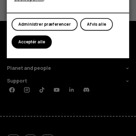
Min konto
Ja
Nej
Administrer præferencer
Afvis alle
Udforsk
Acceptér alle
Om
Planet and people
Support
Facebook
Instagram
Tiktok
Youtube
Linkedin
Discord