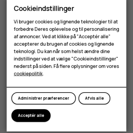
Enheden må ikke males. Maling kan forhindre, at
Cookieindstillinger
enheden fungerer korrekt.
Smartphones
Hold enheden væk fra magneter og magnetiske
Vi bruger cookies og lignende teknologier til at
felter.
forbedre Deres oplevelse og til personalisering
Feature-telefoner
af annoncer. Ved at klikke på "Acceptér alle"
For at beskytte dine vigtige data bør du gemme dem
Tilbehør
mindst to adskilte steder, f.eks. på enheden,
accepterer du brugen af cookies og lignende
hukommelseskortet eller computeren, eller skrive
teknologi. Du kan når som helst ændre dine
HMD Terra M
vigtige oplysninger ned.
indstillinger ved at vælge "Cookieindstillinger"
nederst på siden. Få flere oplysninger om vores
Tablets
Under længere drift kan enheden føles varm. I de fleste
cookiepolitik
.
tilfælde er dette normalt. Enheden kan undgå at blive for
varm ved automatisk at reducerer sin hastighed, lukke
Min konto
apps, afbryde opladning eller slukke helt, om nødvendigt.
Hvis enheden ikke fungerer korrekt, skal du medbringe den
Administrer præferencer
Afvis alle
til den nærmeste autoriserede servicefacilitet.
Acceptér alle