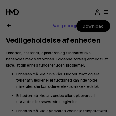
Brugervejledning
til
Vælg sprog
Download
Nokia
Vedligeholdelse af enheden
2.1
Enheden, batteriet, opladeren og tilbehøret skal
behandles med varsomhed. Følgende forslag er med til at
sikre, at din enhed fungerer uden problemer.
Enheden må ikke blive våd. Nedbør, fugt og alle
typer af væsker eller fugtighed kan indeholde
mineraler, der korroderer elektroniske kredsløb.
Enheden må ikke anvendes eller opbevares i
støvede eller snavsede omgivelser.
Enheden må ikke opbevares ved høje temperaturer.