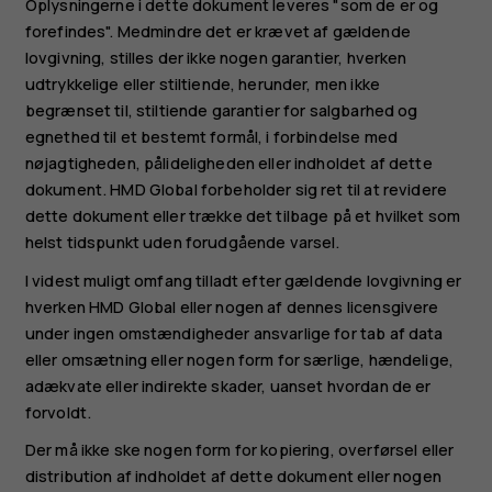
Oplysningerne i dette dokument leveres "som de er og
forefindes". Medmindre det er krævet af gældende
lovgivning, stilles der ikke nogen garantier, hverken
udtrykkelige eller stiltiende, herunder, men ikke
begrænset til, stiltiende garantier for salgbarhed og
egnethed til et bestemt formål, i forbindelse med
nøjagtigheden, pålideligheden eller indholdet af dette
dokument. HMD Global forbeholder sig ret til at revidere
dette dokument eller trække det tilbage på et hvilket som
helst tidspunkt uden forudgående varsel.
I videst muligt omfang tilladt efter gældende lovgivning er
hverken HMD Global eller nogen af dennes licensgivere
under ingen omstændigheder ansvarlige for tab af data
eller omsætning eller nogen form for særlige, hændelige,
adækvate eller indirekte skader, uanset hvordan de er
forvoldt.
Der må ikke ske nogen form for kopiering, overførsel eller
distribution af indholdet af dette dokument eller nogen