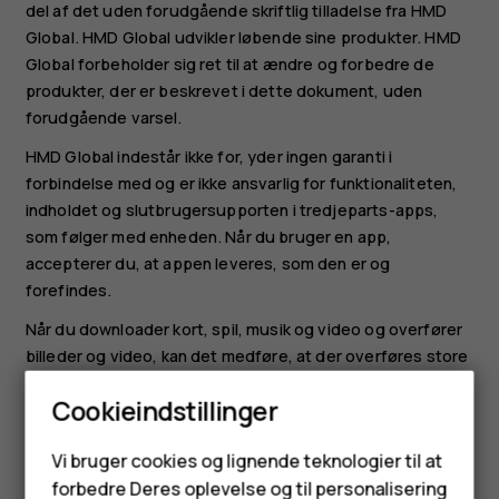
del af det uden forudgående skriftlig tilladelse fra HMD
Global. HMD Global udvikler løbende sine produkter. HMD
Global forbeholder sig ret til at ændre og forbedre de
produkter, der er beskrevet i dette dokument, uden
forudgående varsel.
HMD Global indestår ikke for, yder ingen garanti i
forbindelse med og er ikke ansvarlig for funktionaliteten,
indholdet og slutbrugersupporten i tredjeparts-apps,
som følger med enheden. Når du bruger en app,
accepterer du, at appen leveres, som den er og
forefindes.
Når du downloader kort, spil, musik og video og overfører
billeder og video, kan det medføre, at der overføres store
mængder data. Hos nogle tjenesteudbydere skal der
Cookieindstillinger
betales for datatrafikken. De specifikke produkter,
tjenester og funktioner, der er tilgængelige, kan variere
Smartphones
Vi bruger cookies og lignende teknologier til at
fra område til område. Forhør dig hos din lokale forhandler
forbedre Deres oplevelse og til personalisering
for at få yderligere oplysninger, også om mulige