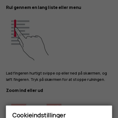
Rul gennem en lang liste eller menu
Lad fingeren hurtigt svippe op eller ned på skærmen, og
løft fingeren. Tryk på skærmen for at stoppe rulningen.
Zoom ind eller ud
Cookieindstillinger