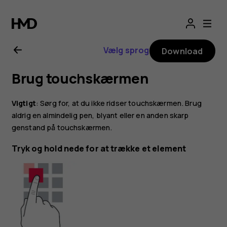
Brugervejledning
til
Vælg sprog
Download
Nokia
Brug touchskærmen
2.1
Vigtigt
: Sørg for, at du ikke ridser touchskærmen. Brug
aldrig en almindelig pen, blyant eller en anden skarp
genstand på touchskærmen.
Tryk og hold nede for at trække et element