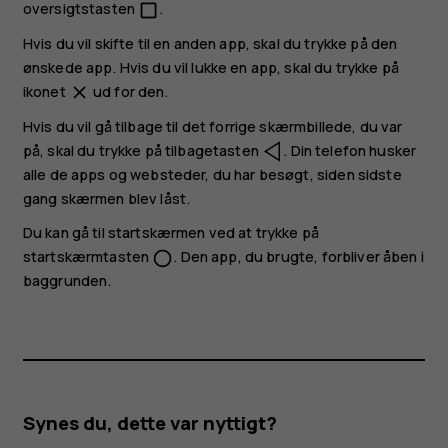
oversigtstasten
.
check_box_outline_blank
Hvis du vil skifte til en anden app, skal du trykke på den
ønskede app. Hvis du vil lukke en app, skal du trykke på
ikonet
ud for den.
close
Hvis du vil gå tilbage til det forrige skærmbillede, du var
på, skal du trykke på tilbagetasten
. Din telefon husker
alle de apps og websteder, du har besøgt, siden sidste
gang skærmen blev låst.
Du kan gå til startskærmen ved at trykke på
startskærmtasten
. Den app, du brugte, forbliver åben i
panorama_fish_eye
baggrunden.
Synes du, dette var nyttigt?