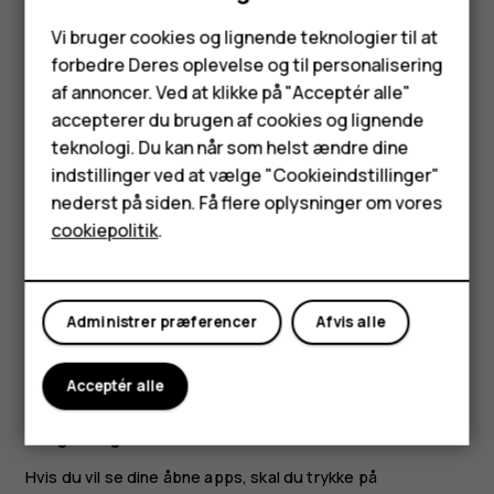
Smartphones
Vi bruger cookies og lignende teknologier til at
forbedre Deres oplevelse og til personalisering
Feature-telefoner
af annoncer. Ved at klikke på "Acceptér alle"
Tilbehør
accepterer du brugen af cookies og lignende
teknologi. Du kan når som helst ændre dine
Placer 2 fingre på et element, f.eks. et kort, et billede eller
HMD Terra M
indstillinger ved at vælge "Cookieindstillinger"
en webside, og spred fingrene eller knib dem sammen.
nederst på siden. Få flere oplysninger om vores
Tablets
cookiepolitik
.
Lås skærmretningen
Skærmen roteres automatisk, når du vender telefonen 90
Min konto
grader.
Administrer præferencer
Afvis alle
Hvis du vil låse skærmen i stående format, skal du stryge
nedad fra toppen af skærmen og trykke på
Roter
Acceptér alle
automatisk
for at skifte til
Stående
.
Brug navigationstasterne
Hvis du vil se dine åbne apps, skal du trykke på