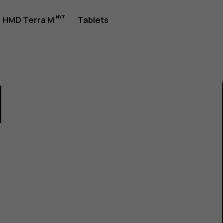
jledning
HMD Terra M
Tablets
1