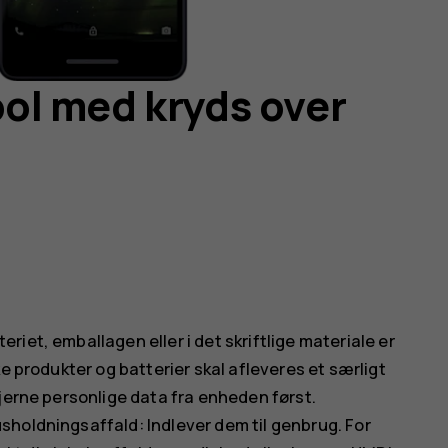
l med kryds over
iet, emballagen eller i det skriftlige materiale er
e produkter og batterier skal afleveres et særligt
jerne personlige data fra enheden først.
holdningsaffald: Indlever dem til genbrug. For