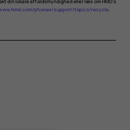
kt din lokale affaldsmyndighed eller læs om HMD's
www.hmd.com/phones/support/topics/recycle
.