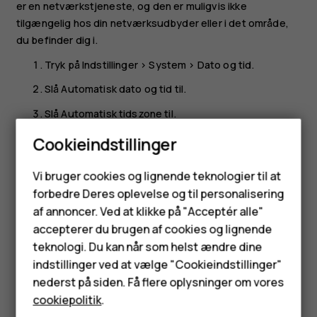
er en netværkstjeneste, og den er muligvis ikke
tilgængelig hos din netværksudbyder eller i det område,
du befinder dig i.
Tryk på
Indstillinger
>
System
>
Dato og tid
.
Slå
Automatisk dato og tid
til.
Slå
Automatisk tidszone
til.
Cookieindstillinger
Skift til 24-timers ur
Smartphones
Tryk på
Indstillinger
>
System
>
Dato og tid
, og slå
Brug
Vi bruger cookies og lignende teknologier til at
24-timersformat
til.
forbedre Deres oplevelse og til personalisering
Feature-telefoner
af annoncer. Ved at klikke på "Acceptér alle"
Tilbehør
accepterer du brugen af cookies og lignende
teknologi. Du kan når som helst ændre dine
HMD Terra M
indstillinger ved at vælge "Cookieindstillinger"
nederst på siden. Få flere oplysninger om vores
Synes du, dette var nyttigt?
Tablets
cookiepolitik
.