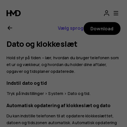
Brugervejledning
til
Vælg sprog
Download
Nokia
Dato og klokkeslæt
2.1
Hold styr på tiden – lær, hvordan du bruger telefonen som
et ur og vækkeur, og hvordan du holder dine aftaler,
opgaver og tidsplaner opdaterede.
Indstil dato og tid
Tryk på
Indstillinger
>
System
>
Dato og tid
.
Automatisk opdatering af klokkeslæt og dato
Du kan indstille telefonen til at opdatere klokkeslættet,
datoen og tidszonen automatisk. Automatisk opdatering