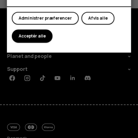
Ja
Nej
Min konto
Administrer præferencer
Afvis alle
Udforsk
Acceptér alle
Om
Planet and people
Support
Facebook
Instagram
Tiktok
Youtube
Linkedin
Discord