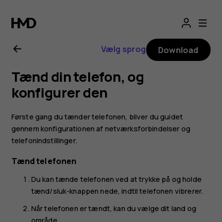
Brugervejledning
til
Vælg sprog
Download
Nokia
Tænd din telefon, og
2.1
konfigurer den
Første gang du tænder telefonen, bliver du guidet
gennem konfigurationen af netværksforbindelser og
telefonindstillinger.
Tænd telefonen
Du kan tænde telefonen ved at trykke på og holde
tænd/sluk-knappen nede, indtil telefonen vibrerer.
Når telefonen er tændt, kan du vælge dit land og
område.