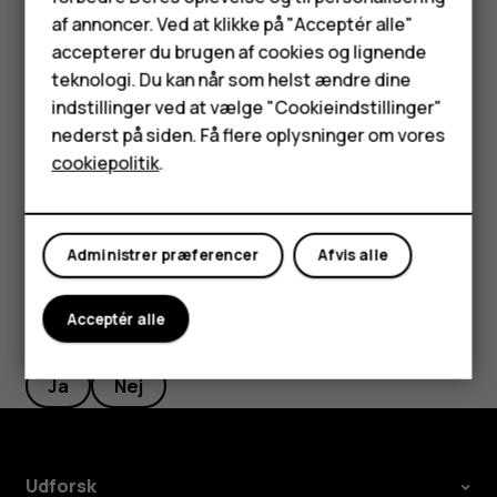
Feature-telefoner
Hvis din tidligere telefon var en Android, og
af annoncer. Ved at klikke på "Acceptér alle"
sikkerhedskopiering til din Google-konto er aktiveret på
Tilbehør
accepterer du brugen af cookies og lignende
den, kan du gendanne dine appindstillinger og Wi-Fi-
teknologi. Du kan når som helst ændre dine
HMD Terra M
adgangskoder.
indstillinger ved at vælge "Cookieindstillinger"
nederst på siden. Få flere oplysninger om vores
Tryk på
Indstillinger
>
System
>
Sikkerhedskopi
.
Tablets
cookiepolitik
.
Indstil
Sikkerhedskopier til Google Drev
til
Til
.
Min konto
Administrer præferencer
Afvis alle
Acceptér alle
Synes du, dette var nyttigt?
Ja
Nej
Udforsk