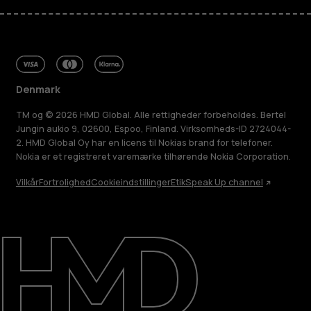
Denmark
TM og © 2026 HMD Global. Alle rettigheder forbeholdes. Bertel
Jungin aukio 9, 02600, Espoo, Finland. Virksomheds-ID 2724044-
2. HMD Global Oy har en licens til Nokias brand for telefoner.
Nokia er et registreret varemærke tilhørende Nokia Corporation.
Vilkår
Fortrolighed
Cookieindstillinger
Etik
Speak Up channel
Om
Reparer, genbrug, genanvend
Support
Denmark