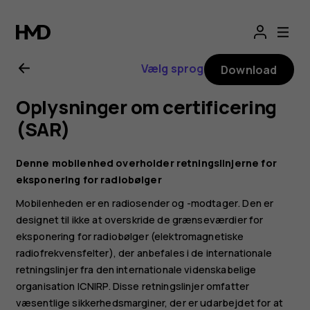
Brugervejledning
til
Vælg sprog
Download
Nokia
Oplysninger om certificering
2.1
(SAR)
Denne mobilenhed overholder retningslinjerne for
eksponering for radiobølger
Mobilenheden er en radiosender og -modtager. Den er
designet til ikke at overskride de grænseværdier for
eksponering for radiobølger (elektromagnetiske
radiofrekvensfelter), der anbefales i de internationale
retningslinjer fra den internationale videnskabelige
organisation ICNIRP. Disse retningslinjer omfatter
væsentlige sikkerhedsmarginer, der er udarbejdet for at