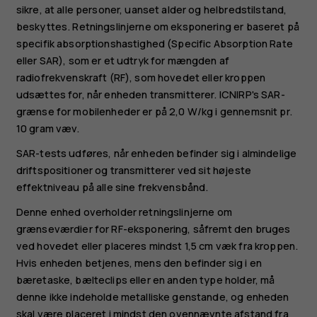
sikre, at alle personer, uanset alder og helbredstilstand,
beskyttes. Retningslinjerne om eksponering er baseret på
specifik absorptionshastighed (Specific Absorption Rate
eller SAR), som er et udtryk for mængden af
radiofrekvenskraft (RF), som hovedet eller kroppen
udsættes for, når enheden transmitterer. ICNIRP's SAR-
grænse for mobilenheder er på 2,0 W/kg i gennemsnit pr.
10 gram væv.
SAR-tests udføres, når enheden befinder sig i almindelige
driftspositioner og transmitterer ved sit højeste
effektniveau på alle sine frekvensbånd.
Denne enhed overholder retningslinjerne om
grænseværdier for RF-eksponering, såfremt den bruges
ved hovedet eller placeres mindst 1,5 cm væk fra kroppen.
Hvis enheden betjenes, mens den befinder sig i en
bæretaske, bælteclips eller en anden type holder, må
denne ikke indeholde metalliske genstande, og enheden
skal være placeret i mindst den ovennævnte afstand fra