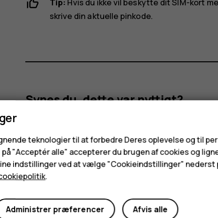
Tip:
Hvis du ikke vil beskytte dit SIM-kort 
skrive din aktuelle pinkode.
Synes du, dette var nyttigt?
nger
Ja
Nej
ignende teknologier til at forbedre Deres oplevelse og til pe
e på "Acceptér alle" accepterer du brugen af cookies og lign
ne indstillinger ved at vælge "Cookieindstillinger" nederst p
cookiepolitik
.
Administrer præferencer
Afvis alle