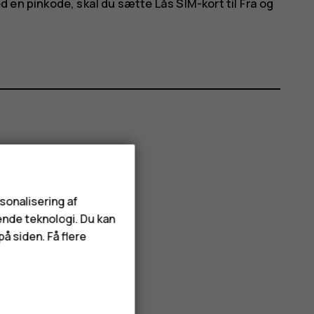
med en pinkode, skal du sætte
Lås SIM-kort
til
Fra
og
rsonalisering af
ende teknologi. Du kan
å siden. Få flere