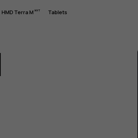
jledning
HMD Terra M
Tablets
1