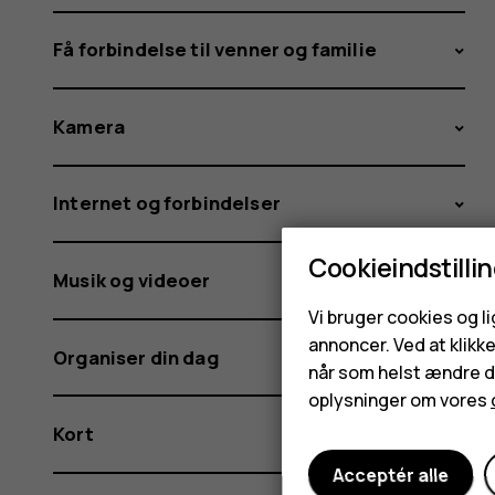
Få forbindelse til venner og familie
Kamera
Internet og forbindelser
Cookieindstilli
Musik og videoer
Vi bruger cookies og l
annoncer. Ved at klikk
Organiser din dag
når som helst ændre di
oplysninger om vores
Kort
Acceptér alle