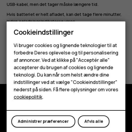
USB-kabel, men det tager måske længere tid.
Hvis batteriet er helt afladet, kan det tage flere minutter,
inden opladningsindikatoren vises.
Cookieindstillinger
Smartphones
Vi bruger cookies og lignende teknologier til at
forbedre Deres oplevelse og til personalisering
Feature-telefoner
af annoncer. Ved at klikke på "Acceptér alle"
Synes du, dette var nyttigt?
Tilbehør
accepterer du brugen af cookies og lignende
teknologi. Du kan når som helst ændre dine
Ja
Nej
HMD Terra M
indstillinger ved at vælge "Cookieindstillinger"
nederst på siden. Få flere oplysninger om vores
Tablets
cookiepolitik
.
Udforsk
Min konto
Om
Administrer præferencer
Afvis alle
Planet and people