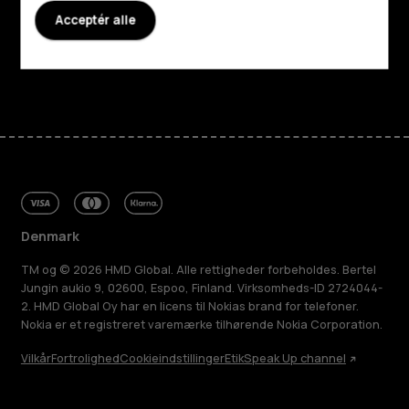
Acceptér alle
Support
Facebook
Instagram
Tiktok
Youtube
Linkedin
Discord
Denmark
TM og © 2026 HMD Global. Alle rettigheder forbeholdes. Bertel
Jungin aukio 9, 02600, Espoo, Finland. Virksomheds-ID 2724044-
2. HMD Global Oy har en licens til Nokias brand for telefoner.
Nokia er et registreret varemærke tilhørende Nokia Corporation.
Vilkår
Fortrolighed
Cookieindstillinger
Etik
Speak Up channel