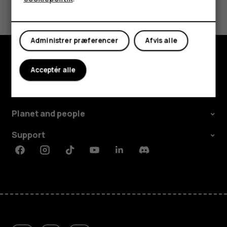
Min konto
Ja
Nej
Administrer præferencer
Afvis alle
Udforsk
Acceptér alle
Om
Planet and people
Support
Facebook
Instagram
Tiktok
Youtube
Linkedin
Discord