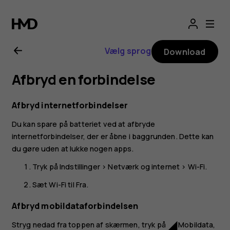
Brugervejledning
til
Vælg sprog
Download
Nokia
Afbryd en forbindelse
2.1
Afbryd internetforbindelser
Du kan spare på batteriet ved at afbryde
internetforbindelser, der er åbne i baggrunden. Dette kan
du gøre uden at lukke nogen apps.
Tryk på
Indstillinger
>
Netværk og internet
>
Wi-Fi
.
Sæt
Wi-Fi
til
Fra
.
Afbryd mobildataforbindelsen
Stryg nedad fra toppen af skærmen, tryk på
Mobildata
,
network_cell