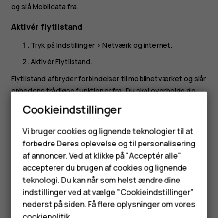
og slå
Mobildata
fra.
Aktivér flytilstand
Tryk på
Indstillinger
>
Netværk og internet
.
Aktivér
Flytilstand
.
Flytilstand afbryder forbindelser til mobilnetværket og slår
enhedens trådløse funktioner fra. Du skal overholde de
instruktioner og sikkerhedskrav, som gives af f.eks.
Cookieindstillinger
flyselskaber, samt alle gældende love og regler. Hvis det
Smartphones
er tilladt, kan du oprette forbindelse til et Wi-Fi-netværk,
Vi bruger cookies og lignende teknologier til at
f.eks. for at gå på internettet eller for at skifte til
forbedre Deres oplevelse og til personalisering
Feature-telefoner
Bluetooth-deling i flytilstand.
af annoncer. Ved at klikke på "Acceptér alle"
Tilbehør
accepterer du brugen af cookies og lignende
teknologi. Du kan når som helst ændre dine
HMD Terra M
indstillinger ved at vælge "Cookieindstillinger"
nederst på siden. Få flere oplysninger om vores
Tablets
cookiepolitik
.
Synes du, dette var nyttigt?