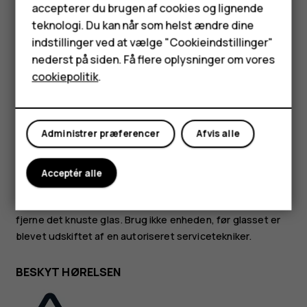
Tilbehør
accepterer du brugen af cookies og lignende
vejledning.
teknologi. Du kan når som helst ændre dine
HMD Terra M
indstillinger ved at vælge "Cookieindstillinger"
GLASDELE
nederst på siden. Få flere oplysninger om vores
Tablets
cookiepolitik
.
Min konto
Administrer præferencer
Afvis alle
Enheden og/eller dens skærm er lavet af glas. Glasset kan
gå i stykker, hvis enheden tabes på en hård overflade eller
Acceptér alle
udsættes for kraftige stød. Undlad at røre ved glasdelene
på enheden, hvis glasset går i stykker, og forsøg ikke at
fjerne det knuste glas. Brug ikke enheden, før glasset er
blevet udskiftet af en autoriseret servicetekniker.
BESKYT HØRELSEN