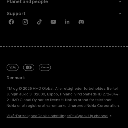
Planet and people
Support
Facebook
Instagram
Tiktok
Youtube
Linkedin
Discord
Denmark
TM og © 2026 HMD Global. Alle rettigheder forbeholdes. Bertel
Jungin aukio 9, 02600, Espoo, Finland. Virksomheds-ID 2724044-
2. HMD Global Oy har en licens til Nokias brand for telefoner.
Nokia er et registreret varemærke tilhørende Nokia Corporation.
Vilkår
Fortrolighed
Cookieindstillinger
Etik
Speak Up channel