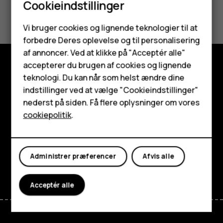
Cookieindstillinger
Synes du, dette var nyttigt?
Smartphones
Vi bruger cookies og lignende teknologier til at
Ja
Nej
forbedre Deres oplevelse og til personalisering
Feature-telefoner
af annoncer. Ved at klikke på "Acceptér alle"
Tilbehør
accepterer du brugen af cookies og lignende
teknologi. Du kan når som helst ændre dine
Udforsk
HMD Terra M
indstillinger ved at vælge "Cookieindstillinger"
Om
nederst på siden. Få flere oplysninger om vores
Tablets
cookiepolitik
.
Planet and people
Min konto
Support
Administrer præferencer
Afvis alle
Facebook
Instagram
Tiktok
Youtube
Linkedin
Discord
Acceptér alle