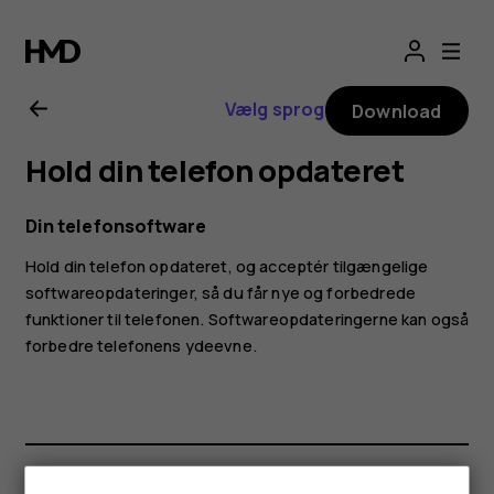
Brugervejledning
til
Vælg sprog
Download
Nokia
Hold din telefon opdateret
2.1
Din telefonsoftware
Hold din telefon opdateret, og acceptér tilgængelige
softwareopdateringer, så du får nye og forbedrede
funktioner til telefonen. Softwareopdateringerne kan også
forbedre telefonens ydeevne.