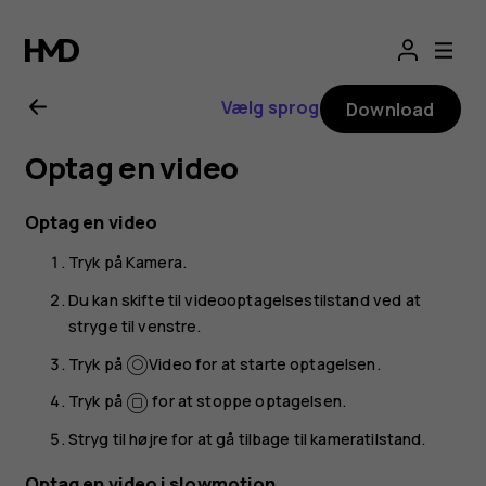
Brugervejledning
til
Vælg sprog
Download
Nokia
Optag en video
2.1
Optag en video
Tryk på
Kamera
.
Du kan skifte til videooptagelsestilstand ved at
stryge til venstre.
Tryk på
Video
for at starte optagelsen.
Tryk på
for at stoppe optagelsen.
Stryg til højre for at gå tilbage til kameratilstand.
Optag en video i slowmotion