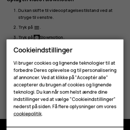
Du kan skifte til videooptagelsestilstand ved at
stryge til venstre.
Tryk på
.
menu
Tryk på
Slowmotion
.
Tryk på
Slowmotion
for at starte optagelsen.
Cookieindstillinger
Tryk på
for at stoppe optagelsen.
Smartphones
Vi bruger cookies og lignende teknologier til at
forbedre Deres oplevelse og til personalisering
Feature-telefoner
af annoncer. Ved at klikke på "Acceptér alle"
Tilbehør
accepterer du brugen af cookies og lignende
teknologi. Du kan når som helst ændre dine
HMD Terra M
Synes du, dette var nyttigt?
indstillinger ved at vælge "Cookieindstillinger"
nederst på siden. Få flere oplysninger om vores
Tablets
Ja
Nej
cookiepolitik
.
Min konto