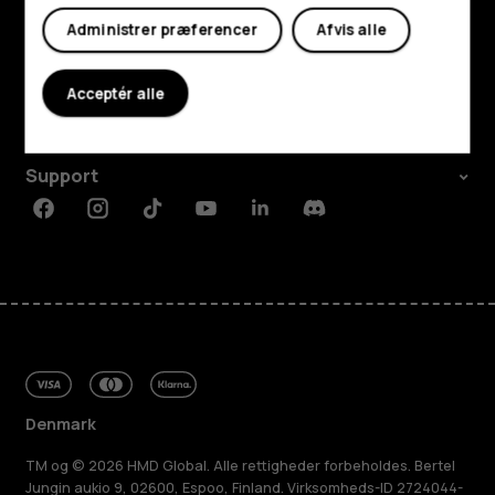
Administrer præferencer
Afvis alle
Udforsk
Om
Acceptér alle
Planet and people
Support
Facebook
Instagram
Tiktok
Youtube
Linkedin
Discord
Denmark
TM og © 2026 HMD Global. Alle rettigheder forbeholdes. Bertel
Jungin aukio 9, 02600, Espoo, Finland. Virksomheds-ID 2724044-