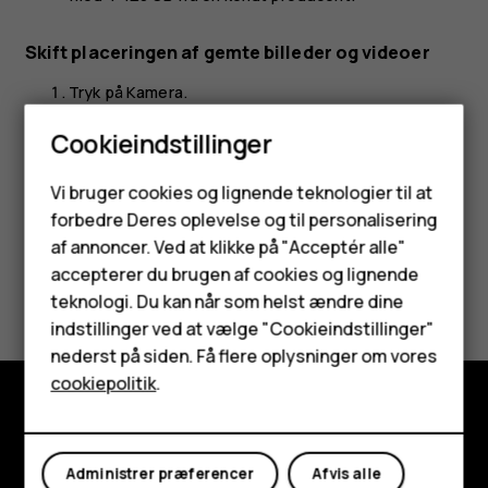
Skift placeringen af gemte billeder og videoer
Tryk på
Kamera
.
Tryk på
>
Indstillinger
>
Datalager
.
menu
settings
Cookieindstillinger
Smartphones
Vi bruger cookies og lignende teknologier til at
forbedre Deres oplevelse og til personalisering
Feature-telefoner
af annoncer. Ved at klikke på "Acceptér alle"
Tilbehør
accepterer du brugen af cookies og lignende
Synes du, dette var nyttigt?
teknologi. Du kan når som helst ændre dine
HMD Terra M
indstillinger ved at vælge "Cookieindstillinger"
Ja
Nej
nederst på siden. Få flere oplysninger om vores
Tablets
cookiepolitik
.
Min konto
Udforsk
Administrer præferencer
Afvis alle
Om