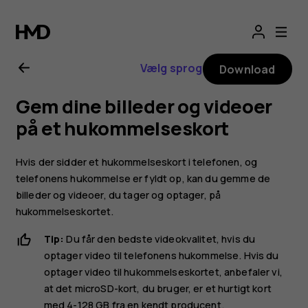
Brugervejledning
til
Vælg sprog
Download
Nokia
Gem dine billeder og videoer
2.1
på et hukommelseskort
Hvis der sidder et hukommelseskort i telefonen, og
telefonens hukommelse er fyldt op, kan du gemme de
billeder og videoer, du tager og optager, på
hukommelseskortet.
Tip:
Du får den bedste videokvalitet, hvis du
optager video til telefonens hukommelse. Hvis du
optager video til hukommelseskortet, anbefaler vi,
at det microSD-kort, du bruger, er et hurtigt kort
med 4-128 GB fra en kendt producent.